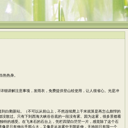
当热热身。
，详细讲解注意事项，发雨衣，免费提供登山杖使用，让人很省心。光是冲
索道到白鹅新站。（不可以从前山上，不然连续爬上千米就算是再怎么彪悍的
都没散过。只有下到西海大峡谷谷底的一段没有雾。因为这雾，很多景都看
很独特的感受。在飞来石的石台上，凭栏四望白茫茫一片，感觉除了这个石
界像是只有伸出手那么大，又像是从浓雾中无限延伸，天地间只有我一个