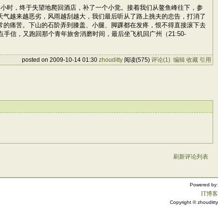
个小时，终于失望地爬回酒店，补了一个小觉。接着我们从鳌鱼峰往下，参
天气越来越恶劣，风雨越刮越大，我们最后听从了路上挑夫的忠告，打消了
常的痛苦。下山的石阶弄到膝盖、小腿、脚踝都在发疼，恨不得直接滚下去
信，又跑回那个青年旅舍消磨时间，最后坐飞机回广州（21:50-
posted on 2009-10-14 01:30
zhouditty
阅读(575)
评论(1)
编辑
收藏
引用
刷新评论列表
Powered by:
IT博客
Copyright © zhouditty