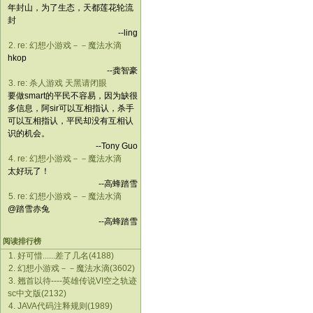
年封山，为了生态，天都莲花轮流
封
--ling
2. re: 幻想小游戏－－魔法水滴
hkop
--龚智豪
3. re: 杀人游戏 天黑请闭眼
要做smart的平民不容易，因为缺很
多信息，阿sir可以互相指认，杀手
可以互相指认，平民却没有互相认
识的机会。
--Tony Guo
4. re: 幻想小游戏－－魔法水滴
太好玩了！
--高蜂踏雪
5. re: 幻想小游戏－－魔法水滴
@踏雪赤兔
--高蜂踏雪
阅读排行榜
1. 好可惜......差了几名(4188)
2. 幻想小游戏－－魔法水滴(3602)
3. 翘首以待----英雄传说VI空之轨迹
sc中文版(2132)
4. JAVA代码注释规则(1989)