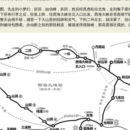
图。先走到小梦幻，折回，始信峰，折回，然后经黑虎松往北海，走到猴子观
下所有行李之后，轻装上阵，往西海大峡谷北入口出发。西海大峡谷里面很宁
整天会很不错，感受一下大山里的恬静和灵气。下到二环左右，就没雾了。抬
到被绿包围着。步仙桥之前的那段栈道，被描述得很险峻，那高度很壮观的。这次被