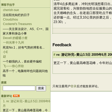
清早4点多爬起来，冲到光明顶想看日出
博客手拉手
观完迎客松，兴致勃勃地想去征服黄山的
cherish-sue
去天都峰的念头，在老道口那里吃点干粮
活在阳光灿烂的日子
还舒服一点。经过又10公里的折磨之后
Cloudzhou
23:30）。
Cockerel's Treasures
——关注算法设计、AS、C++、国
家大事和身边小事
Decell 的暖暖小窝
一剑光寒十九州
Feedback
死党No.1，好有气势的博客名...
小E
#
re: 游记补完--黄山3.5日 2009年6月
20
赵
一个颇强的人，喜欢硬件编程
更正一下，黄山最高峰莲花峰，今年封
飞——徐心所欲
高手一个，电脑有咩也问题就问他
啦
搜索
只有注册用户
登录
后才能发表评论。
最新评论
1. re: 游记补完--黄山3.5日 2009年6
月
更正一下，黄山最高峰莲花峰，今