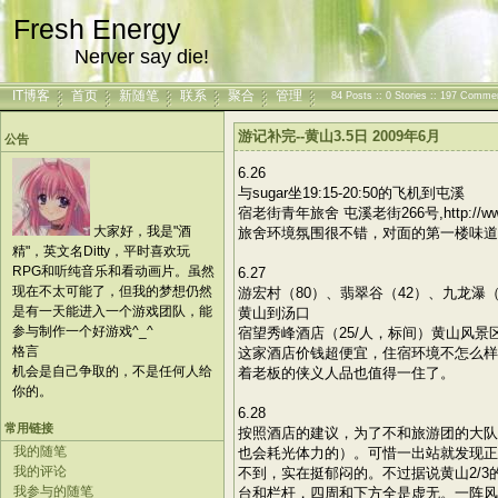
Fresh Energy
Nerver say die!
IT博客
首页
新随笔
联系
聚合
管理
84 Posts :: 0 Stories :: 197 Comme
游记补完--黄山3.5日 2009年6月
公告
6.26
与sugar坐19:15-20:50的飞机到屯溪
宿老街青年旅舍 屯溪老街266号,http://www.hi
大家好，我是"酒
旅舍环境氛围很不错，对面的第一楼味道
精"，英文名Ditty，平时喜欢玩
RPG和听纯音乐和看动画片。虽然
6.27
现在不太可能了，但我的梦想仍然
游宏村（80）、翡翠谷（42）、九龙
是有一天能进入一个游戏团队，能
黄山到汤口
参与制作一个好游戏^_^
宿望秀峰酒店（25/人，标间）黄山风景区大门口0
格言
这家酒店价钱超便宜，住宿环境不怎么样
机会是自己争取的，不是任何人给
着老板的侠义人品也值得一住了。
你的。
6.28
常用链接
按照酒店的建议，为了不和旅游团的大队
我的随笔
也会耗光体力的）。可惜一出站就发现正
我的评论
不到，实在挺郁闷的。不过据说黄山2/
我参与的随笔
台和栏杆，四周和下方全是虚无。一阵风