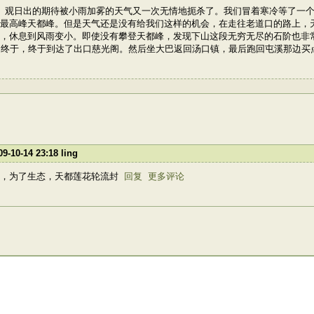
。观日出的期待被小雨加雾的天气又一次无情地扼杀了。我们冒着寒冷等了一
最高峰天都峰。但是天气还是没有给我们这样的机会，在走往老道口的路上，
，休息到风雨变小。即使没有攀登天都峰，发现下山这段无穷无尽的石阶也非
，终于，终于到达了出口慈光阁。然后坐大巴返回汤口镇，最后跑回屯溪那边买点手
09-10-14 23:18
ling
山，为了生态，天都莲花轮流封
回复
更多评论