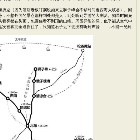
海折返（因为酒店老板叮嘱说如果去狮子峰会不够时间走西海大峡谷）。回
静，不想外面的景点那样到处都是人，到处听到导游的大喇叭。如果时间充
头看雾都在头顶，包裹住看不到顶的山峰。周围异常的绿，似乎能从空气中
雾完全遮挡住了，只知道石子丢下去没有听到声音......，不能一见到