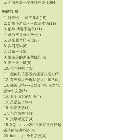
5. 面向对象开发步骤总结(1694)
评论排行榜
1. 好可惜......差了几名(15)
2. 幻想小游戏－－魔法水滴(11)
3. 倡导 博客手拉手(11)
4. 暑假被瓜分完毕~(6)
5. 越来越讨厌考试(6)
6. 实习完毕(6)
7. 音乐推荐(5)
8. 给迷失的师弟师妹们(5)
9. 第一天上班(5)
10. 包包被割了(5)
11. 愿你到了那没有痛苦的远方(5)
12. 有没有人告诉我怎么回事？(5)
13. 翘首以待----英雄传说VI空之轨
迹sc中文版(5)
14. 关于博客的功用(4)
15. 又是差了9(4)
16. 全新改版(4)
17. 为六级奋斗(4)
18. 六级考完了(4)
19. SQL server2000 安装文件挂起
错误的解决办法 (4)
20. training一个月后感(4)