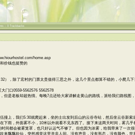
nts :: 0 Trackbacks
ourhostel.com/home.asp
和价钱也挺赞的
瀑（32），除了宏村的门票太贵值得三思之外，这几个景点都算不错的，小爬几下
559-5562576 5562578
，但是老板却超热情。每晚7点还给大家讲解走黄山的路线，派给我们路线图
伍撞上，我们5:30就爬起来，坐的士出发到后山的云谷寺站，然后坐云谷新
在下雨，外面雾不小，10米以外就看不见东西了。接下来这两天时间，雾几乎
3的时间都会被雾笼罩，也只好认运气不够了。但也因为浓雾，给我带来了一次
吹来飘飘欲仙，突然感觉这里并非人间。没有声音，没有形态，没有颜色，世