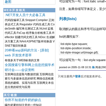
可以缩写为一句：font:italic small-cap
趣图
注意，如果你缩写字体定义，至少要定义fo
WEB开发相关
.NET开发人员十大必备工具
列表(lists)
代码段编译工具:Snippet Compiler 正则
表达式工具:Regulator 代码生成工具:Co
deSmith 编写单元测试工具:NUnit 监视
取消默认的圆点和序号可以这样写list-st
代码工具:FxCop 程序集分析检查工具:R
list的属性如下:
eflector 创建代码文档工具:NDoc 生成解
决方案工具:NAnt ASPNET版本转换器 V
list-style-type:square;
SNET项目转换器
list-style-position:inside;
20种看asp源码的方法 - [原创]
list-style-image:url(image.gif);
web 开发技术荟萃
可以缩写为一句：list-style:square ins
有很多关于WEB标准的文章
全国搜索引擎和网上信息挖掘学术
posted on 2005-11-08 10:31
杨
阅读(290
研讨会——会议资料
互联网信息提取与数据挖掘 互联网信息
只有注册用户
登录
后才能发表评论。
索引与多媒体信息的研究 网络信息检索
系统的建模、实现与应用 互联网文本信
息分类的研究与应用
其它链接
你所不知道的牛奶的缺点
喝牛奶要特别注意的一些知识