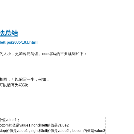
语法总结
le/tips/2005/103.html
的大小，更加容易阅读。css缩写的主要规则如下：
值相同，可以缩写一半，例如：
9可以缩写为#369;
个值value1；
和bottom的值是value1,right和left的值是value2
3; 表示top的值是value1，right和left的值是value2，bottom的值是value3