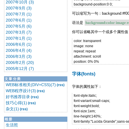
2007年10月 (3)
background-position:0 0;
2007年9月 (3)
可以缩写为一句：background:#f00 url(b
2007年7月 (1)
2007年6月 (1)
语法是
background:color image re
2007年5月 (6)
你可以省略其中一个或多个属性值
2007年3月 (7)
2007年1月 (1)
color: transparent
2006年6月 (1)
image: none
2006年4月 (4)
repeat: repeat
2006年3月 (3)
attachment: scroll
position: 0% 0%
2006年2月 (20)
2005年12月 (7)
字体(fonts)
文章分类
WEB标准相关(DIV+CSS)(7)
(rss)
字体的属性如下：
WEB程序设计(3)
(rss)
font-style:italic;
好书推荐目录
(rss)
font-variant:small-caps;
技巧心得(1)
(rss)
font-weight:bold;
杂文(1)
(rss)
font-size:1em;
line-height:140%;
相册
font-family:"Lucida Grande",sans-ser
生活照