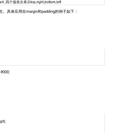
alue4; 四个值依次表示top,right,bottom,left
体应用在margin和padding的例子如下：
#000;
if);