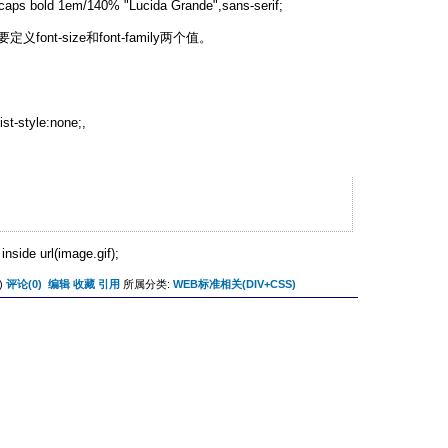
s bold 1em/140% "Lucida Grande",sans-serif;
nt-size和font-family两个值。
yle:none;,
ide url(image.gif);
)
评论(0)
编辑
收藏
引用
所属分类:
WEB标准相关(DIV+CSS)