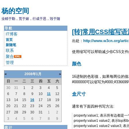
杨的空间
业精于勤，荒于嬉，行成于思，毁于随
导航
[转]常用CSS缩写
IT博客
首页
出处：
http://www.w3cn.org/artic
新随笔
联系
使用缩写可以帮助减少你CSS文件
聚合
管理
颜色
2008年1月
<
>
16进制的色彩值，如果每两位的
日
一
二
三
四
五
六
#000000可以缩写为#000;#33669
30
31
1
2
3
4
5
盒尺寸
6
7
8
9
10
11
12
13
14
15
16
17
18
19
20
21
22
23
24
25
26
通常有下面四种书写方法:
27
28
29
30
31
1
2
property:value1; 表示所有边都是一
3
4
5
6
7
8
9
property:value1 value2; 表示top
property:value1 value2 value
统计