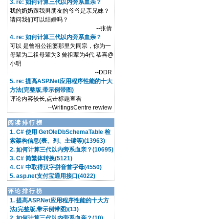
3. re: 如何计算三代以内旁系血亲？
我的奶奶跟我男朋友的爷爷是亲兄妹？
请问我们可以结婚吗？
--张倩
4. re: 如何计算三代以内旁系血亲？
可以 是曾祖公祖婆那里为同宗，你为一
母辈为二祖母辈为3 曾祖辈为4代 恭喜@
小明
--DDR
5. re: 提高ASP.Net应用程序性能的十大
方法(完整版,带示例带图)
评论内容较长,点击标题查看
--WritingsCentre rewiew
阅读排行榜
1. C# 使用 GetOleDbSchemaTable 检
索架构信息(表、列、主键等)(13963)
2. 如何计算三代以内旁系血亲？(10695)
3. C# 简繁体转换(5121)
4. C# 中取得汉字拼音首字母(4550)
5. asp.net支付宝通用接口(4022)
评论排行榜
1. 提高ASP.Net应用程序性能的十大方
法(完整版,带示例带图)(13)
2. 如何计算三代以内旁系血亲？(10)