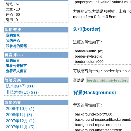
property:value1 value2 value3 v
随笔 - 67
文章 - 13
方便的记忆方法是顺时针，上右下左。具
评论 - 60
margin:1em 0 2em 0.5em;
引用 - 0
边框(border)
常用链接
我的随笔
我的评论
边框的属性如下：
我参与的随笔
border-width:1px;
留言簿
(6)
border-style:solid;
给我留言
border-color:#000;
查看公开留言
可以缩写为一句：border:1px solid 
查看私人留言
语法是
border:width style color;
随笔分类
技术类(47)
(rss)
非技术类(13)
背景(Backgrounds)
(rss)
随笔档案
背景的属性如下：
2008年10月 (1)
2008年1月 (3)
background-color:#f00;
background-image:url(background.g
2007年12月 (1)
background-repeat:no-repeat;
2007年11月 (5)
background-attachment:fixed;