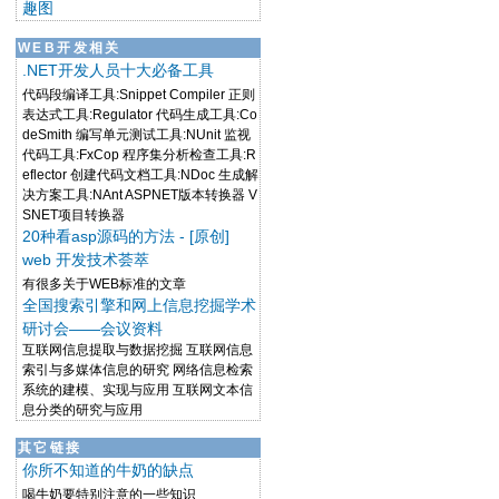
趣图
WEB开发相关
.NET开发人员十大必备工具
代码段编译工具:Snippet Compiler 正则
表达式工具:Regulator 代码生成工具:Co
deSmith 编写单元测试工具:NUnit 监视
代码工具:FxCop 程序集分析检查工具:R
eflector 创建代码文档工具:NDoc 生成解
决方案工具:NAnt ASPNET版本转换器 V
SNET项目转换器
20种看asp源码的方法 - [原创]
web 开发技术荟萃
有很多关于WEB标准的文章
全国搜索引擎和网上信息挖掘学术
研讨会——会议资料
互联网信息提取与数据挖掘 互联网信息
索引与多媒体信息的研究 网络信息检索
系统的建模、实现与应用 互联网文本信
息分类的研究与应用
其它链接
你所不知道的牛奶的缺点
喝牛奶要特别注意的一些知识