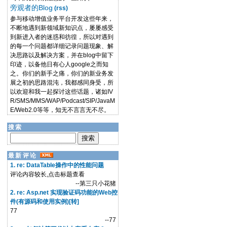
旁观者的Blog
(rss)
参与移动增值业务平台开发这些年来，
不断地遇到新领域新知识点，屡屡感受
到新进入者的迷惑和彷徨，所以对遇到
的每一个问题都详细记录问题现象、解
决思路以及解决方案，并在blog中留下
印迹，以备他日有心人google之而知
之。你们的新手之痛，你们的新业务发
展之初的思路混沌，我都感同身受，所
以欢迎和我一起探讨这些话题，诸如IV
R/SMS/MMS/WAP/Podcast/SIP/JavaM
E/Web2.0等等，知无不言言无不尽。
搜索
最新评论
1. re: DataTable操作中的性能问题
评论内容较长,点击标题查看
--第三只小花猪
2. re: Asp.net 实现验证码功能的Web控
件(有源码和使用实例)[转]
77
--77