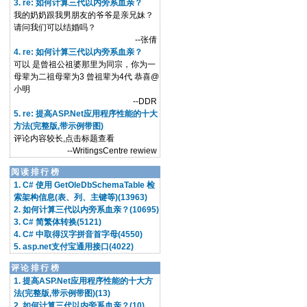
3. re: 如何计算三代以内旁系血亲？
我的奶奶跟我男朋友的爷爷是亲兄妹？
请问我们可以结婚吗？
--张倩
4. re: 如何计算三代以内旁系血亲？
可以 是曾祖公祖婆那里为同宗，你为一
母辈为二祖母辈为3 曾祖辈为4代 恭喜@
小明
--DDR
5. re: 提高ASP.Net应用程序性能的十大
方法(完整版,带示例带图)
评论内容较长,点击标题查看
--WritingsCentre rewiew
阅读排行榜
1. C# 使用 GetOleDbSchemaTable 检
索架构信息(表、列、主键等)(13963)
2. 如何计算三代以内旁系血亲？(10695)
3. C# 简繁体转换(5121)
4. C# 中取得汉字拼音首字母(4550)
5. asp.net支付宝通用接口(4022)
评论排行榜
1. 提高ASP.Net应用程序性能的十大方
法(完整版,带示例带图)(13)
2. 如何计算三代以内旁系血亲？(10)