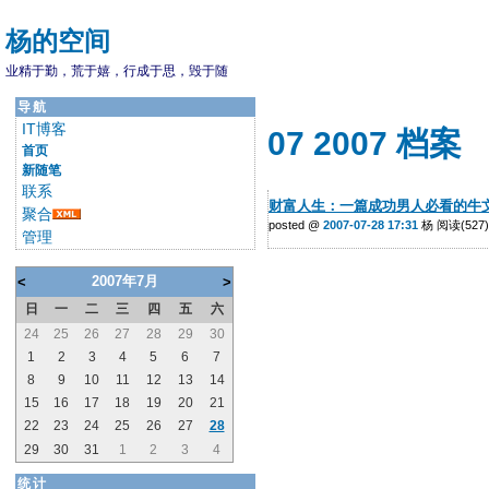
杨的空间
业精于勤，荒于嬉，行成于思，毁于随
导航
IT博客
07 2007 档案
首页
新随笔
联系
财富人生：一篇成功男人必看的牛
聚合
posted @
2007-07-28 17:31
杨 阅读(527)
管理
2007年7月
<
>
日
一
二
三
四
五
六
24
25
26
27
28
29
30
1
2
3
4
5
6
7
8
9
10
11
12
13
14
15
16
17
18
19
20
21
22
23
24
25
26
27
28
29
30
31
1
2
3
4
统计