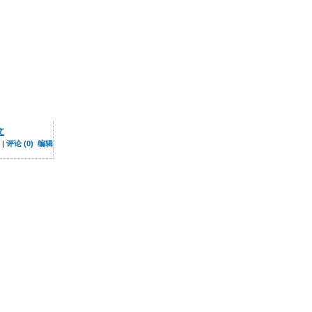
文
 |
评论 (0)
编辑