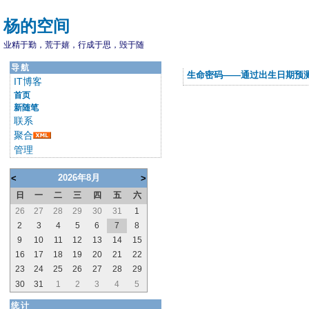
杨的空间
业精于勤，荒于嬉，行成于思，毁于随
导航
生命密码——通过出生日期预
IT博客
首页
新随笔
联系
聚合
管理
2026年8月
<
>
日
一
二
三
四
五
六
26
27
28
29
30
31
1
2
3
4
5
6
7
8
9
10
11
12
13
14
15
16
17
18
19
20
21
22
23
24
25
26
27
28
29
30
31
1
2
3
4
5
统计