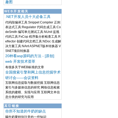
趣图
WEB开发相关
.NET开发人员十大必备工具
代码段编译工具:Snippet Compiler 正则
表达式工具:Regulator 代码生成工具:Co
deSmith 编写单元测试工具:NUnit 监视
代码工具:FxCop 程序集分析检查工具:R
eflector 创建代码文档工具:NDoc 生成解
决方案工具:NAnt ASPNET版本转换器 V
SNET项目转换器
20种看asp源码的方法 - [原创]
web 开发技术荟萃
有很多关于WEB标准的文章
全国搜索引擎和网上信息挖掘学术
研讨会——会议资料
互联网信息提取与数据挖掘 互联网信息
索引与多媒体信息的研究 网络信息检索
系统的建模、实现与应用 互联网文本信
息分类的研究与应用
其它链接
你所不知道的牛奶的缺点
喝牛奶要特别注意的一些知识