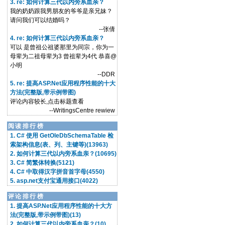
3. re: 如何计算三代以内旁系血亲？
我的奶奶跟我男朋友的爷爷是亲兄妹？
请问我们可以结婚吗？
--张倩
4. re: 如何计算三代以内旁系血亲？
可以 是曾祖公祖婆那里为同宗，你为一
母辈为二祖母辈为3 曾祖辈为4代 恭喜@
小明
--DDR
5. re: 提高ASP.Net应用程序性能的十大
方法(完整版,带示例带图)
评论内容较长,点击标题查看
--WritingsCentre rewiew
阅读排行榜
1. C# 使用 GetOleDbSchemaTable 检
索架构信息(表、列、主键等)(13963)
2. 如何计算三代以内旁系血亲？(10695)
3. C# 简繁体转换(5121)
4. C# 中取得汉字拼音首字母(4550)
5. asp.net支付宝通用接口(4022)
评论排行榜
1. 提高ASP.Net应用程序性能的十大方
法(完整版,带示例带图)(13)
2. 如何计算三代以内旁系血亲？(10)