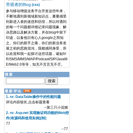
旁观者的Blog
(rss)
参与移动增值业务平台开发这些年来，
不断地遇到新领域新知识点，屡屡感受
到新进入者的迷惑和彷徨，所以对遇到
的每一个问题都详细记录问题现象、解
决思路以及解决方案，并在blog中留下
印迹，以备他日有心人google之而知
之。你们的新手之痛，你们的新业务发
展之初的思路混沌，我都感同身受，所
以欢迎和我一起探讨这些话题，诸如IV
R/SMS/MMS/WAP/Podcast/SIP/JavaM
E/Web2.0等等，知无不言言无不尽。
搜索
最新评论
1. re: DataTable操作中的性能问题
评论内容较长,点击标题查看
--第三只小花猪
2. re: Asp.net 实现验证码功能的Web控
件(有源码和使用实例)[转]
77
--77