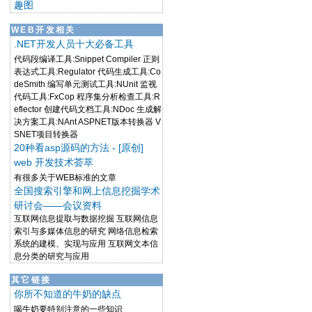
趣图
WEB开发相关
.NET开发人员十大必备工具
代码段编译工具:Snippet Compiler 正则
表达式工具:Regulator 代码生成工具:Co
deSmith 编写单元测试工具:NUnit 监视
代码工具:FxCop 程序集分析检查工具:R
eflector 创建代码文档工具:NDoc 生成解
决方案工具:NAnt ASPNET版本转换器 V
SNET项目转换器
20种看asp源码的方法 - [原创]
web 开发技术荟萃
有很多关于WEB标准的文章
全国搜索引擎和网上信息挖掘学术
研讨会——会议资料
互联网信息提取与数据挖掘 互联网信息
索引与多媒体信息的研究 网络信息检索
系统的建模、实现与应用 互联网文本信
息分类的研究与应用
其它链接
你所不知道的牛奶的缺点
喝牛奶要特别注意的一些知识