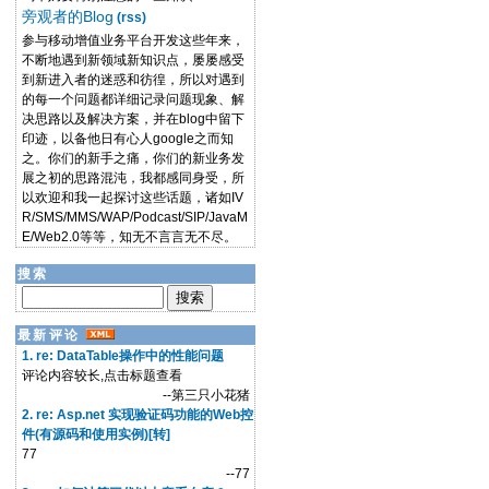
旁观者的Blog
(rss)
参与移动增值业务平台开发这些年来，
不断地遇到新领域新知识点，屡屡感受
到新进入者的迷惑和彷徨，所以对遇到
的每一个问题都详细记录问题现象、解
决思路以及解决方案，并在blog中留下
印迹，以备他日有心人google之而知
之。你们的新手之痛，你们的新业务发
展之初的思路混沌，我都感同身受，所
以欢迎和我一起探讨这些话题，诸如IV
R/SMS/MMS/WAP/Podcast/SIP/JavaM
E/Web2.0等等，知无不言言无不尽。
搜索
最新评论
1. re: DataTable操作中的性能问题
评论内容较长,点击标题查看
--第三只小花猪
2. re: Asp.net 实现验证码功能的Web控
件(有源码和使用实例)[转]
77
--77