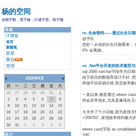
杨的空间
业精于勤，荒于嬉，行成于思，毁于随
导航
re: 生命密码——通过出生日
IT博客
@予玖
首页
您好！从你的出生日期看来， 
新随笔
0% 会离婚。
联系
聚合
管理
re: .Net平台开发的技术规
sql 2000 varchar字段
由于前任的数据库设计不好 ,把日期的
2026年8月
<
>
样做不但容易出错,而且效率极
日
一
二
三
四
五
六
26
27
28
29
30
31
1
一直以来,都是通过 where cast(
2
3
4
5
6
7
8
间会非常地长,尤其是像现在几
9
10
11
12
13
14
15
今天作了个小试验,因为是按月统计的,就把查
16
17
18
19
20
21
22
='200701' ,发现效率得到极
23
24
25
26
27
28
29
30
31
1
2
3
4
5
where cast(字段 as smalldatet
统计
106"