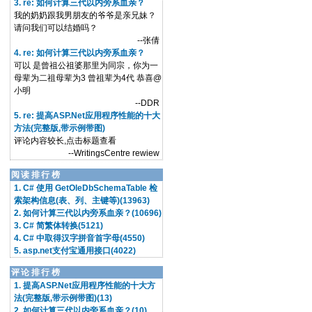
3. re: 如何计算三代以内旁系血亲？
我的奶奶跟我男朋友的爷爷是亲兄妹？
请问我们可以结婚吗？
--张倩
4. re: 如何计算三代以内旁系血亲？
可以 是曾祖公祖婆那里为同宗，你为一
母辈为二祖母辈为3 曾祖辈为4代 恭喜@
小明
--DDR
5. re: 提高ASP.Net应用程序性能的十大
方法(完整版,带示例带图)
评论内容较长,点击标题查看
--WritingsCentre rewiew
阅读排行榜
1. C# 使用 GetOleDbSchemaTable 检
索架构信息(表、列、主键等)(13963)
2. 如何计算三代以内旁系血亲？(10696)
3. C# 简繁体转换(5121)
4. C# 中取得汉字拼音首字母(4550)
5. asp.net支付宝通用接口(4022)
评论排行榜
1. 提高ASP.Net应用程序性能的十大方
法(完整版,带示例带图)(13)
2. 如何计算三代以内旁系血亲？(10)