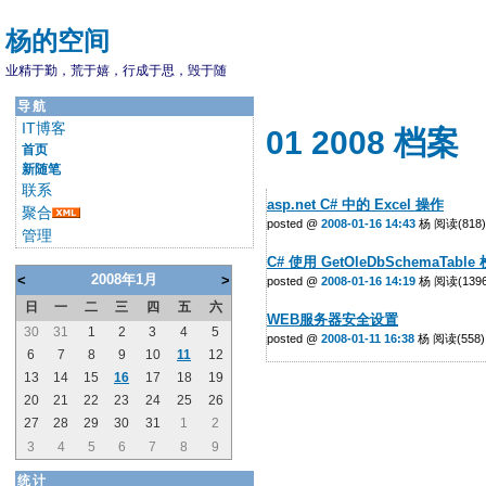
杨的空间
业精于勤，荒于嬉，行成于思，毁于随
导航
IT博客
01 2008 档案
首页
新随笔
联系
asp.net C# 中的 Excel 操作
聚合
posted @
2008-01-16 14:43
杨 阅读(818)
管理
C# 使用 GetOleDbSchemaTa
2008年1月
<
>
posted @
2008-01-16 14:19
杨 阅读(1396
日
一
二
三
四
五
六
WEB服务器安全设置
30
31
1
2
3
4
5
posted @
2008-01-11 16:38
杨 阅读(558)
6
7
8
9
10
11
12
13
14
15
16
17
18
19
20
21
22
23
24
25
26
27
28
29
30
31
1
2
3
4
5
6
7
8
9
统计