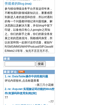
旁观者的Blog
(rss)
参与移动增值业务平台开发这些年来，
不断地遇到新领域新知识点，屡屡感受
到新进入者的迷惑和彷徨，所以对遇到
的每一个问题都详细记录问题现象、解
决思路以及解决方案，并在blog中留下
印迹，以备他日有心人google之而知
之。你们的新手之痛，你们的新业务发
展之初的思路混沌，我都感同身受，所
以欢迎和我一起探讨这些话题，诸如IV
R/SMS/MMS/WAP/Podcast/SIP/JavaM
E/Web2.0等等，知无不言言无不尽。
搜索
最新评论
1. re: DataTable操作中的性能问题
评论内容较长,点击标题查看
--第三只小花猪
2. re: Asp.net 实现验证码功能的Web控
件(有源码和使用实例)[转]
77
--77