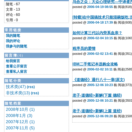
乌合之众：大众心理研究—中译者
随笔 - 67
posted @
2006-04-19 08:55
杨 阅读(818)
文章 - 13
评论 - 60
[转载]在中国搞技术只能混碗饭吃,
引用 - 0
posted @
2006-04-18 17:39
杨 阅读(608)
常用链接
如何计算三代以内旁系血亲？
我的随笔
posted @
2006-02-04 10:15
杨 阅读(1069
我的评论
我参与的随笔
程序员的爱情
posted @
2006-02-02 13:41
杨 阅读(351)
留言簿
(6)
给我留言
IBM二手笔记本选购全攻略
查看公开留言
posted @
2006-02-02 10:11
杨 阅读(2585
查看私人留言
《道德经》通行八十一章(原文)
随笔分类
posted @
2005-12-06 10:23
杨 阅读(373)
技术类(47)
(rss)
非技术类(13)
(rss)
老子-道德经>新解(下篇 德经)
posted @
2005-12-06 10:21
杨 阅读(3501
随笔档案
2008年10月 (1)
老子-道德经>新解(上篇 道经)
2008年1月 (3)
posted @
2005-12-06 09:20
杨 阅读(1506
2007年12月 (1)
2007年11月 (5)