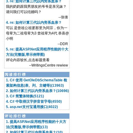
3. re: 如何计算三代以内旁系血亲？
我的奶奶跟我男朋友的爷爷是亲兄妹？
请问我们可以结婚吗？
--张倩
4. re: 如何计算三代以内旁系血亲？
可以 是曾祖公祖婆那里为同宗，你为一
母辈为二祖母辈为3 曾祖辈为4代 恭喜@
小明
--DDR
5. re: 提高ASP.Net应用程序性能的十大
方法(完整版,带示例带图)
评论内容较长,点击标题查看
--WritingsCentre rewiew
阅读排行榜
1. C# 使用 GetOleDbSchemaTable 检
索架构信息(表、列、主键等)(13963)
2. 如何计算三代以内旁系血亲？(10696)
3. C# 简繁体转换(5121)
4. C# 中取得汉字拼音首字母(4550)
5. asp.net支付宝通用接口(4022)
评论排行榜
1. 提高ASP.Net应用程序性能的十大方
法(完整版,带示例带图)(13)
2. 如何计算三代以内旁系血亲？(10)