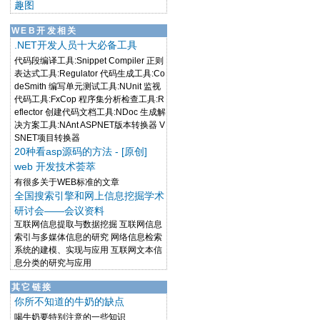
趣图
WEB开发相关
.NET开发人员十大必备工具
代码段编译工具:Snippet Compiler 正则
表达式工具:Regulator 代码生成工具:Co
deSmith 编写单元测试工具:NUnit 监视
代码工具:FxCop 程序集分析检查工具:R
eflector 创建代码文档工具:NDoc 生成解
决方案工具:NAnt ASPNET版本转换器 V
SNET项目转换器
20种看asp源码的方法 - [原创]
web 开发技术荟萃
有很多关于WEB标准的文章
全国搜索引擎和网上信息挖掘学术
研讨会——会议资料
互联网信息提取与数据挖掘 互联网信息
索引与多媒体信息的研究 网络信息检索
系统的建模、实现与应用 互联网文本信
息分类的研究与应用
其它链接
你所不知道的牛奶的缺点
喝牛奶要特别注意的一些知识