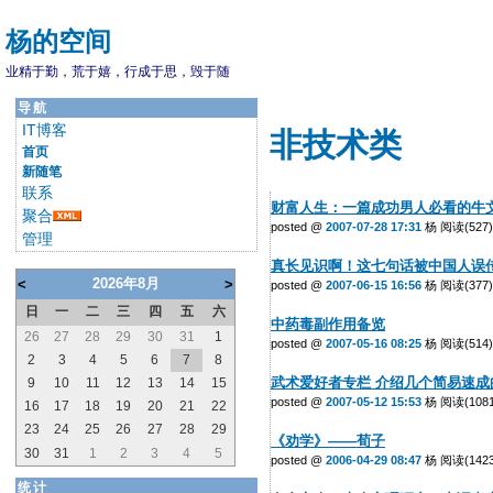
杨的空间
业精于勤，荒于嬉，行成于思，毁于随
导航
IT博客
非技术类
首页
新随笔
联系
财富人生：一篇成功男人必看的牛
聚合
posted @
2007-07-28 17:31
杨 阅读(527)
管理
真长见识啊！这七句话被中国人误
2026年8月
<
>
posted @
2007-06-15 16:56
杨 阅读(377)
日
一
二
三
四
五
六
中药毒副作用备览
26
27
28
29
30
31
1
posted @
2007-05-16 08:25
杨 阅读(514)
2
3
4
5
6
7
8
武术爱好者专栏 介绍几个简易速
9
10
11
12
13
14
15
posted @
2007-05-12 15:53
杨 阅读(1081
16
17
18
19
20
21
22
23
24
25
26
27
28
29
《劝学》——荀子
30
31
1
2
3
4
5
posted @
2006-04-29 08:47
杨 阅读(1423
统计