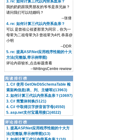
3. re: 如何计算三代以内旁系血亲？
我的奶奶跟我男朋友的爷爷是亲兄妹？
请问我们可以结婚吗？
--张倩
4. re: 如何计算三代以内旁系血亲？
可以 是曾祖公祖婆那里为同宗，你为一
母辈为二祖母辈为3 曾祖辈为4代 恭喜@
小明
--DDR
5. re: 提高ASP.Net应用程序性能的十大
方法(完整版,带示例带图)
评论内容较长,点击标题查看
--WritingsCentre rewiew
阅读排行榜
1. C# 使用 GetOleDbSchemaTable 检
索架构信息(表、列、主键等)(13963)
2. 如何计算三代以内旁系血亲？(10697)
3. C# 简繁体转换(5121)
4. C# 中取得汉字拼音首字母(4550)
5. asp.net支付宝通用接口(4022)
评论排行榜
1. 提高ASP.Net应用程序性能的十大方
法(完整版,带示例带图)(13)
2. 如何计算三代以内旁系血亲？(10)