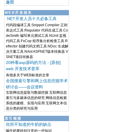
趣图
WEB开发相关
.NET开发人员十大必备工具
代码段编译工具:Snippet Compiler 正则
表达式工具:Regulator 代码生成工具:Co
deSmith 编写单元测试工具:NUnit 监视
代码工具:FxCop 程序集分析检查工具:R
eflector 创建代码文档工具:NDoc 生成解
决方案工具:NAnt ASPNET版本转换器 V
SNET项目转换器
20种看asp源码的方法 - [原创]
web 开发技术荟萃
有很多关于WEB标准的文章
全国搜索引擎和网上信息挖掘学术
研讨会——会议资料
互联网信息提取与数据挖掘 互联网信息
索引与多媒体信息的研究 网络信息检索
系统的建模、实现与应用 互联网文本信
息分类的研究与应用
其它链接
你所不知道的牛奶的缺点
喝牛奶要特别注意的一些知识