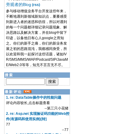
旁观者的Blog
(rss)
参与移动增值业务平台开发这些年来，
不断地遇到新领域新知识点，屡屡感受
到新进入者的迷惑和彷徨，所以对遇到
的每一个问题都详细记录问题现象、解
决思路以及解决方案，并在blog中留下
印迹，以备他日有心人google之而知
之。你们的新手之痛，你们的新业务发
展之初的思路混沌，我都感同身受，所
以欢迎和我一起探讨这些话题，诸如IV
R/SMS/MMS/WAP/Podcast/SIP/JavaM
E/Web2.0等等，知无不言言无不尽。
搜索
最新评论
1. re: DataTable操作中的性能问题
评论内容较长,点击标题查看
--第三只小花猪
2. re: Asp.net 实现验证码功能的Web控
件(有源码和使用实例)[转]
77
--77