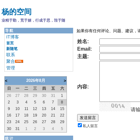
杨的空间
业精于勤，荒于嬉，行成于思，毁于随
导航
如果你有任何评论、问题、建议，请
IT博客
姓名:
首页
Email:
新随笔
联系
主题:
聚合
管理
2026年8月
<
>
内容:
日
一
二
三
四
五
六
26
27
28
29
30
31
1
2
3
4
5
6
7
8
9
10
11
12
13
14
15
请输
16
17
18
19
20
21
22
23
24
25
26
27
28
29
私人留言
30
31
1
2
3
4
5
统计