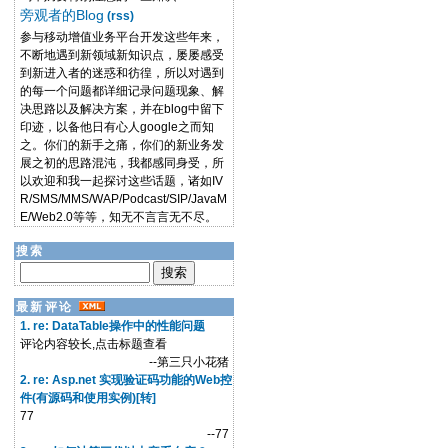
旁观者的Blog
(rss)
参与移动增值业务平台开发这些年来，
不断地遇到新领域新知识点，屡屡感受
到新进入者的迷惑和彷徨，所以对遇到
的每一个问题都详细记录问题现象、解
决思路以及解决方案，并在blog中留下
印迹，以备他日有心人google之而知
之。你们的新手之痛，你们的新业务发
展之初的思路混沌，我都感同身受，所
以欢迎和我一起探讨这些话题，诸如IV
R/SMS/MMS/WAP/Podcast/SIP/JavaM
E/Web2.0等等，知无不言言无不尽。
搜索
最新评论
1. re: DataTable操作中的性能问题
评论内容较长,点击标题查看
--第三只小花猪
2. re: Asp.net 实现验证码功能的Web控
件(有源码和使用实例)[转]
77
--77