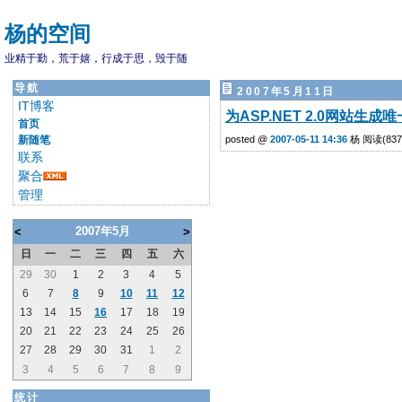
杨的空间
业精于勤，荒于嬉，行成于思，毁于随
导航
2007年5月11日
IT博客
为ASP.NET 2.0网站生成
首页
新随笔
posted @
2007-05-11 14:36
杨 阅读(837)
联系
聚合
管理
2007年5月
<
>
日
一
二
三
四
五
六
29
30
1
2
3
4
5
6
7
8
9
10
11
12
13
14
15
16
17
18
19
20
21
22
23
24
25
26
27
28
29
30
31
1
2
3
4
5
6
7
8
9
统计