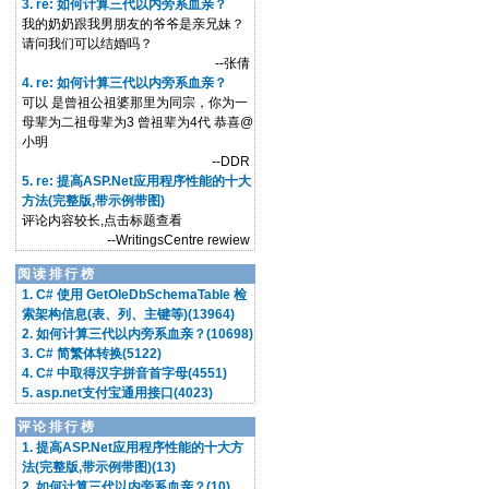
3. re: 如何计算三代以内旁系血亲？
我的奶奶跟我男朋友的爷爷是亲兄妹？
请问我们可以结婚吗？
--张倩
4. re: 如何计算三代以内旁系血亲？
可以 是曾祖公祖婆那里为同宗，你为一
母辈为二祖母辈为3 曾祖辈为4代 恭喜@
小明
--DDR
5. re: 提高ASP.Net应用程序性能的十大
方法(完整版,带示例带图)
评论内容较长,点击标题查看
--WritingsCentre rewiew
阅读排行榜
1. C# 使用 GetOleDbSchemaTable 检
索架构信息(表、列、主键等)(13964)
2. 如何计算三代以内旁系血亲？(10698)
3. C# 简繁体转换(5122)
4. C# 中取得汉字拼音首字母(4551)
5. asp.net支付宝通用接口(4023)
评论排行榜
1. 提高ASP.Net应用程序性能的十大方
法(完整版,带示例带图)(13)
2. 如何计算三代以内旁系血亲？(10)