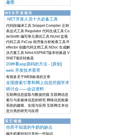
趣图
WEB开发相关
.NET开发人员十大必备工具
代码段编译工具:Snippet Compiler 正则
表达式工具:Regulator 代码生成工具:Co
deSmith 编写单元测试工具:NUnit 监视
代码工具:FxCop 程序集分析检查工具:R
eflector 创建代码文档工具:NDoc 生成解
决方案工具:NAnt ASPNET版本转换器 V
SNET项目转换器
20种看asp源码的方法 - [原创]
web 开发技术荟萃
有很多关于WEB标准的文章
全国搜索引擎和网上信息挖掘学术
研讨会——会议资料
互联网信息提取与数据挖掘 互联网信息
索引与多媒体信息的研究 网络信息检索
系统的建模、实现与应用 互联网文本信
息分类的研究与应用
其它链接
你所不知道的牛奶的缺点
喝牛奶要特别注意的一些知识