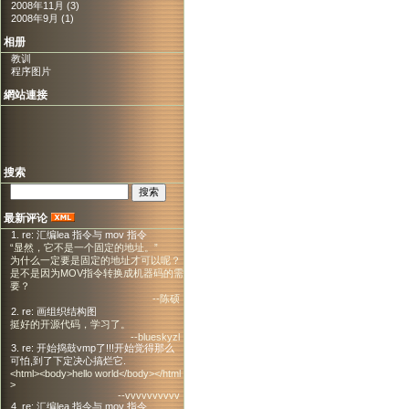
2008年11月 (3)
2008年9月 (1)
相册
教训
程序图片
網站連接
搜索
最新评论
1. re: 汇编lea 指令与 mov 指令
“显然，它不是一个固定的地址。”
为什么一定要是固定的地址才可以呢？
是不是因为MOV指令转换成机器码的需
要？
--陈硕
2. re: 画组织结构图
挺好的开源代码，学习了。
--blueskyzl
3. re: 开始捣鼓vmp了!!!开始觉得那么
可怕,到了下定决心搞烂它.
<html><body>hello world</body></html
>
--vvvvvvvvvv
4. re: 汇编lea 指令与 mov 指令