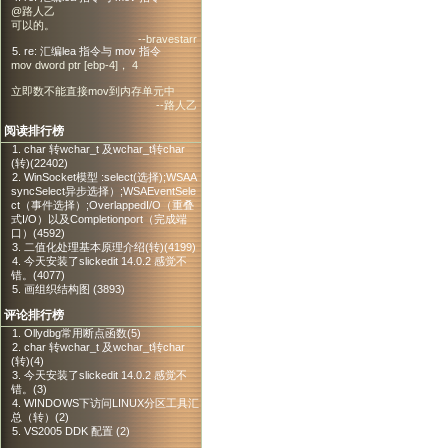
@路人乙
可以的。
--bravestarr
5. re: 汇编lea 指令与 mov 指令
mov dword ptr [ebp-4]， 4
立即数不能直接mov到内存单元中
--路人乙
阅读排行榜
1. char 转wchar_t 及wchar_t转char
(转)(22402)
2. WinSocket模型 :select(选择);WSAA
syncSelect异步选择）;WSAEventSele
ct（事件选择）;OverlappedI/O（重叠
式I/O）以及Completionport（完成端
口）(4592)
3. 二值化处理基本原理介绍(转)(4199)
4. 今天安装了slickedit 14.0.2 感觉不
错。(4077)
5. 画组织结构图 (3893)
评论排行榜
1. Ollydbg常用断点函数(5)
2. char 转wchar_t 及wchar_t转char
(转)(4)
3. 今天安装了slickedit 14.0.2 感觉不
错。(3)
4. WINDOWS下访问LINUX分区工具汇
总（转）(2)
5. VS2005 DDK 配置 (2)