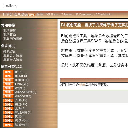
textbox
IT博客
联系
聚合
管理
103 Posts :: 7 Stories :: 22 Comments :: 0 Trackbacks
BI 概念问题，困扰了几天终于有了更深
常用链接
我的随笔
我的评论
BI前端报表工具：连接后台数据仓库的
我参与的随笔
后台数据仓库工具SSAS：连接后台数据
留言簿
(2)
维度表 ：数据仓库里的重要元素 ， 其
给我留言
查看公开留言
实体表 ：数据仓库里的重要元素，其实
查看私人留言
总结：从不同的维度（角度）去分析实体
随笔分类
(102)
c#(4)
c++/c(6)
delphi(11)
Linux(26)
只有注册用户
登录
后才能发表评论。
vmp(1)
window 驱动(3)
windows(2)
其他(15)
概念(15)
汇编(4)
神經網絡(1)
网络(5)
调试/壳(6)
验证码(3)