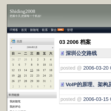
Shiding2008
把握今天,把握每一个机会!
IT博客
::
首页
::
新随笔
::
联系
::
聚合
::
管理
03 2006 档案
日历
2006年3月
<
>
深圳公交路线
日
一
二
三
四
五
六
26
27
28
1
2
3
4
5
6
7
8
9
10
11
posted @
2006-03-20 
12
13
14
15
16
17
18
19
20
21
22
23
24
25
26
27
28
29
30
31
1
VoIP的原理、架构
2
3
4
5
6
7
8
常用链接
posted @
2006-03-15 
我的随笔
我的评论