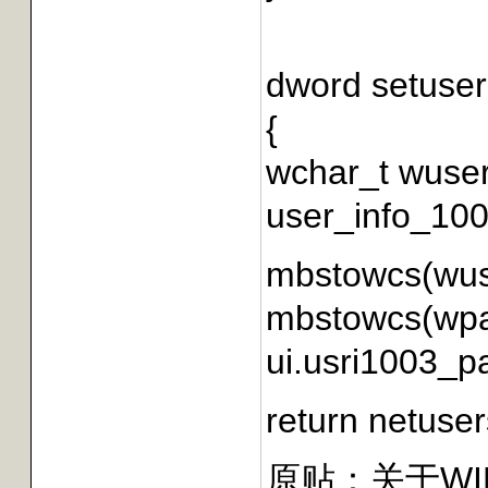
dword setuser
{
wchar_t wuser
user_info_100
mbstowcs(wuse
mbstowcs(wpas
ui.usri1003_
return netuser
原贴：
关于WI