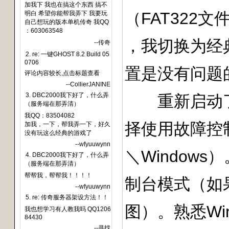
加我下 我也在搞这个东西 搞不
（FAT322文件
明白 希望你能帮我弄下 我要玩
自己想玩的版本单机传奇 我QQ
：603063548
，我切换为经典的
--传奇
2. re: 一键GHOST 8.2 Build 05
0706
置是没有问题
评论内容较长,点击标题查看
--CollierJANINE
3. DBC2000我下好了，什么弄
重新启动了电脑，
（服务端在那弄清）
我QQ：83504082
择使用故障控
加我，一下，帮我弄一下，好久
没有玩这么经典的游戏了
--wfyuuwynn
＼Window
4. DBC2000我下好了，什么弄
（服务端在那弄清）
帮帮我，帮帮我！！！！
制台模式（如果
--wfyuuwynn
5. re: 传奇服务器架设方法！！
图）。熟悉W
我也想学习有人教我吗 QQ1206
84430
--寻找