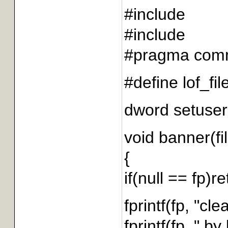
#include
#include
#pragma comme
#define lof_fil
dword setuser
void banner(fi
{
if(null == fp)r
fprintf(fp, "cl
fprintf(fp, " 