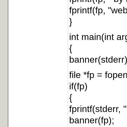
fprintf(fp, "we
}
int main(int ar
{
banner(stderr
file *fp = fopen
if(fp)
{
fprintf(stderr, 
banner(fp);