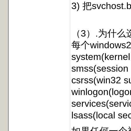
3) 把svch
（3）.为什么选
每个windo
system(kernel
smss(session
csrss(win32 
winlogon(logo
services(serv
lsass(local se