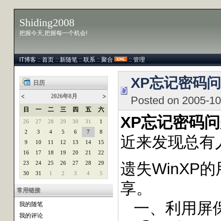
Shiding2008
把握今天,把握每一个机会!
IT博客
::
首页
::
新随笔
::
联系
::
聚合
::
管理
XP忘记密码
日历
2026年8月
<
>
Posted on 2005-1
日
一
二
三
四
五
六
XP忘记密码问
26
27
28
29
30
31
1
2
3
4
5
6
7
8
近来发现总有
9
10
11
12
13
14
15
16
17
18
19
20
21
22
23
24
25
26
27
28
29
遗失WinXP
30
31
1
2
3
4
5
享。
常用链接
一、利用屏保
我的随笔
我的评论