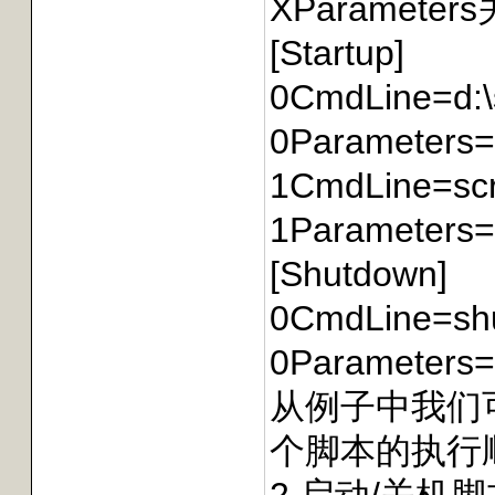
XParame
[Startup]
0CmdLine=d:\s
0Parameters
1CmdLine=scr
1Parameters=
[Shutdown]
0CmdLine=sh
0Parameters
从例子中我们可以看出
个脚本的执行顺序是