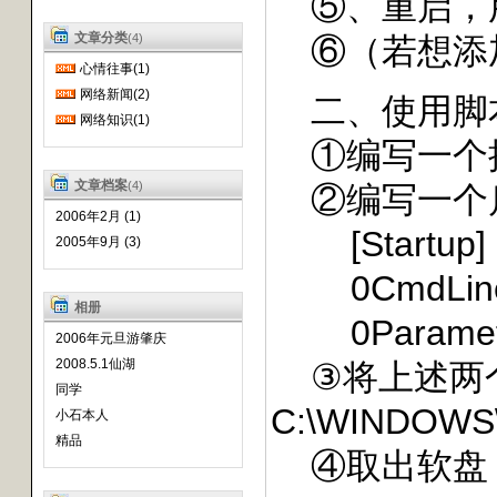
⑤、重启，
文章分类
(4)
⑥（若想添加一个
心情往事(1)
网络新闻(2)
二、使用脚本恢
网络知识(1)
①编写一个批处理
文章档案
(4)
②编写一个启动
2006年2月 (1)
[Startup]
2005年9月 (3)
0CmdLine=
相册
0Paramet
2006年元旦游肇庆
2008.5.1仙湖
③将上述两个文件保
同学
C:\WINDOWS\
小石本人
精品
④取出软盘，