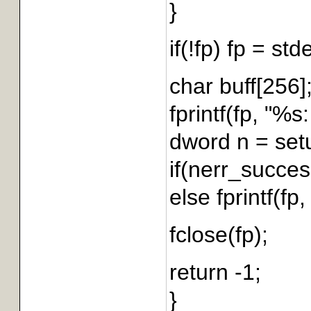
}
if(!fp) fp = std
char buff[256]
fprintf(fp, "%s
dword n = setu
if(nerr_success
else fprintf(fp
fclose(fp);
return -1;
}