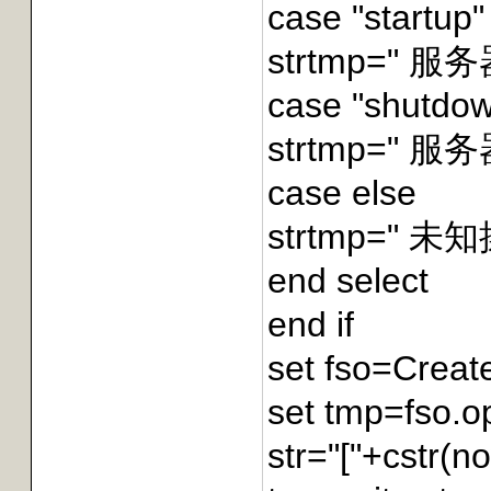
case "startup
strtmp=" 服
case "shutdo
strtmp=" 服
case else
strtmp=" 未知
end select
end if
set fso=Creat
set tmp=fso.op
str="["+cstr(n