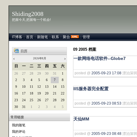
Shiding2008
把握今天,把握每一个机会!
IT博客
::
首页
::
新随笔
::
联系
::
聚合
::
管理
09 2005 档案
日历
一款网络电话软件--Globe7
2026年8月
<
>
日
一
二
三
四
五
六
posted @
2005-09-23 17:08
漂泊深圳 阅
26
27
28
29
30
31
1
2
3
4
5
6
7
8
9
10
11
12
13
14
15
IIS服务器完全配置
16
17
18
19
20
21
22
23
24
25
26
27
28
29
posted @
2005-09-23 08:53
漂泊深圳 阅
30
31
1
2
3
4
5
常用链接
天仙MM
我的随笔
我的评论
posted @
2005-09-23 08:48
漂泊深圳 阅