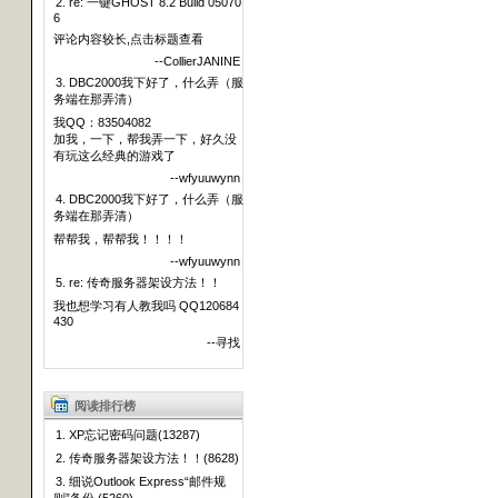
2. re: 一键GHOST 8.2 Build 05070
6
评论内容较长,点击标题查看
--CollierJANINE
3. DBC2000我下好了，什么弄（服
务端在那弄清）
我QQ：83504082
加我，一下，帮我弄一下，好久没
有玩这么经典的游戏了
--wfyuuwynn
4. DBC2000我下好了，什么弄（服
务端在那弄清）
帮帮我，帮帮我！！！！
--wfyuuwynn
5. re: 传奇服务器架设方法！！
我也想学习有人教我吗 QQ120684
430
--寻找
阅读排行榜
1. XP忘记密码问题(13287)
2. 传奇服务器架设方法！！(8628)
3. 细说Outlook Express“邮件规