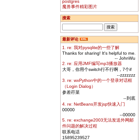
postgres
魔兽事件精彩图片
搜索
最新评论
1. re: 我对pysqlite的一些了解
Thanks for sharing! It's helpful to me.
-- JohnWu
2. re: 应用JMF编写mp3播放器
大哥，你用个switch行不行啊，7个if
--zzzzzzz
3. re: wxPython中的一个登录对话框
（Login Dialog）
参差荇菜
--到底
4. re: NetBeans开发jsp快速入门
00000
--00000
5. re: exchange2003无法发送外网邮
件问题的解决过程
联系电话
15895239527