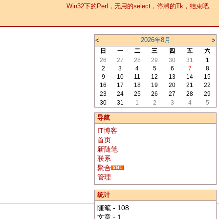
Win32下的Perl，无用的select，停滞的Tk，结束吧....
2026年8月
<
>
日
一
二
三
四
五
六
26
27
28
29
30
31
1
2
3
4
5
6
7
8
9
10
11
12
13
14
15
16
17
18
19
20
21
22
23
24
25
26
27
28
29
30
31
1
2
3
4
5
导航
IT博客
首页
新随笔
联系
聚合
管理
统计
随笔 - 108
文章 - 1