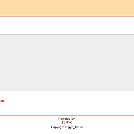
hon
Powered by:
IT博客
Copyright © gyn_tadao