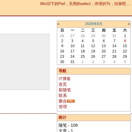
Win32下的Perl，无用的select，停滞的Tk，结束吧....
2026年8月
<
>
日
一
二
三
四
五
六
26
27
28
29
30
31
1
2
3
4
5
6
7
8
9
10
11
12
13
14
15
16
17
18
19
20
21
22
23
24
25
26
27
28
29
30
31
1
2
3
4
5
导航
IT博客
首页
新随笔
联系
聚合
管理
统计
随笔 - 108
文章 - 1