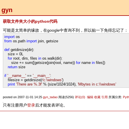
gyn
获取文件夹大小的python代码
可能是太简单的缘故，在google中查询不到，所以贴一下免得忘记了：
import
os
from
os.path
import
join, getsize
def
getdirsize(dir):
size
=
0L
for
root, dirs, files
in
os.walk(dir):
size
+=
sum([getsize(join(root, name))
for
name
in
files])
return
size
if
'
__name__
'
==
'
__main__
'
:
filesize
=
getdirsize(r
'
c:\windows
'
)
print
'
There are %.3f
'
%
(size
/
1024
/
1024
),
'
Mbytes in c:\\windows
'
posted on 2007-11-01 14:25
gyn_tadao
阅读(5256)
评论(0)
编辑
收藏
引用
所属分类:
Pyt
只有注册用户
登录
后才能发表评论。