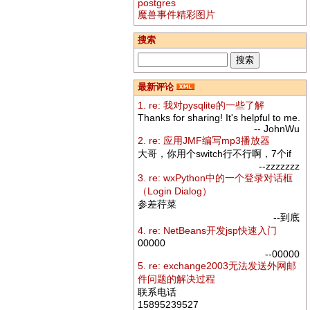
postgres
魔兽事件精彩图片
搜索
最新评论
1. re: 我对pysqlite的一些了解
Thanks for sharing! It's helpful to me.
-- JohnWu
2. re: 应用JMF编写mp3播放器
大哥，你用个switch行不行啊，7个if
--zzzzzzz
3. re: wxPython中的一个登录对话框
（Login Dialog）
参差荇菜
--到底
4. re: NetBeans开发jsp快速入门
00000
--00000
5. re: exchange2003无法发送外网邮
件问题的解决过程
联系电话
15895239527