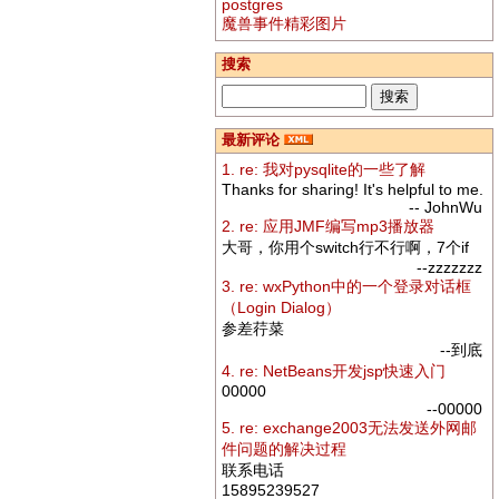
postgres
魔兽事件精彩图片
搜索
最新评论
1. re: 我对pysqlite的一些了解
Thanks for sharing! It's helpful to me.
-- JohnWu
2. re: 应用JMF编写mp3播放器
大哥，你用个switch行不行啊，7个if
--zzzzzzz
3. re: wxPython中的一个登录对话框
（Login Dialog）
参差荇菜
--到底
4. re: NetBeans开发jsp快速入门
00000
--00000
5. re: exchange2003无法发送外网邮
件问题的解决过程
联系电话
15895239527