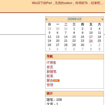
Win32下的Perl，无用的select，停滞的Tk，结束吧....
2009年4月
<
>
日
一
二
三
四
五
六
29
30
31
1
2
3
4
5
6
7
8
9
10
11
12
13
14
15
16
17
18
19
20
21
22
23
24
25
26
27
28
29
30
1
2
3
4
5
6
7
8
9
导航
IT博客
首页
新随笔
联系
聚合
管理
统计
随笔 - 108
文章 - 1