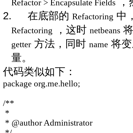
，
Refactor > Encapsulate Fields
2.
在底部的
中
Refactoring
，这时
Refactoring
netbeans
方法，同时
将变
getter
name
量。
代码类似如下：
package org.me.hello;
/**
*
* @author Administrator
*/