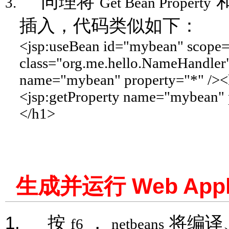
同理将
3.
Get Bean Property
插入，代码类似如下：
<jsp:useBean id="mybean" scope=
class="org.me.hello.NameHandler"
name="mybean" property="*" /><
<jsp:getProperty name="mybean" 
</h1>
Web Appl
生成并运行
1.
按
，
将编译
f6
netbeans