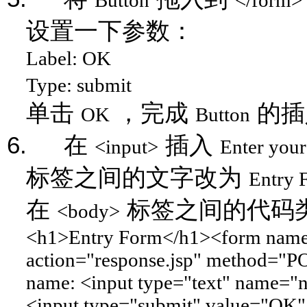
Button
</form>
设置一下参数：
Label: OK
Type: submit
单击
，完成
的插
OK
Button
6.
在
插入
<input>
Enter you
标签之间的文字改为
Entry 
在
标签之间的代码
<body>
<h1>Entry Form</h1><form nam
action="response.jsp" method="P
name: <input type="text" name="n
<input type="submit" value="OK"