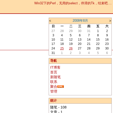
Win32下的Perl，无用的select，停滞的Tk，结束吧....
2008年8月
<
>
日
一
二
三
四
五
六
27
28
29
30
31
1
2
3
4
5
6
7
8
9
10
11
12
13
14
15
16
17
18
19
20
21
22
23
24
25
26
27
28
29
30
31
1
2
3
4
5
6
导航
IT博客
首页
新随笔
联系
聚合
管理
统计
随笔 - 108
文章 - 1