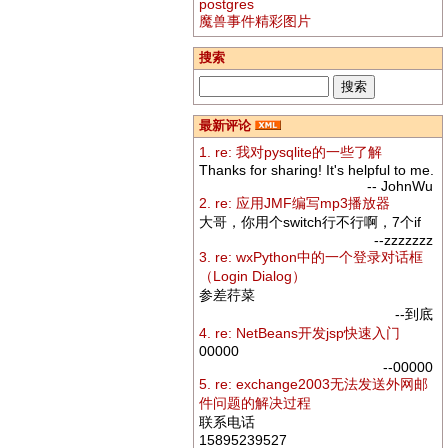
postgres
魔兽事件精彩图片
搜索
最新评论
1. re: 我对pysqlite的一些了解
Thanks for sharing! It's helpful to me.
-- JohnWu
2. re: 应用JMF编写mp3播放器
大哥，你用个switch行不行啊，7个if
--zzzzzzz
3. re: wxPython中的一个登录对话框
（Login Dialog）
参差荇菜
--到底
4. re: NetBeans开发jsp快速入门
00000
--00000
5. re: exchange2003无法发送外网邮
件问题的解决过程
联系电话
15895239527