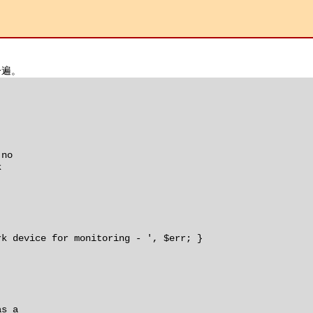
了一遍。
 no
k
 device for monitoring - ', $err; }
as a