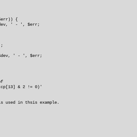
$err)) {
ev, ' - ', $err;
);
dev, ' - ', $err;
of
tcp[13] & 2 != 0)'
s used in thsis example.