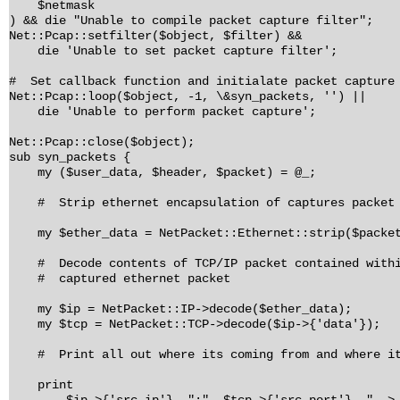
$netmask
) && die "Unable to compile packet capture filter";
Net::Pcap::setfilter($object, $filter) &&
die 'Unable to set packet capture filter';
# Set callback function and initialate packet capture
Net::Pcap::loop($object, -1, \&syn_packets, '') ||
die 'Unable to perform packet capture';
Net::Pcap::close($object);
sub syn_packets {
my ($user_data, $header, $packet) = @_;
# Strip ethernet encapsulation of captures packet
my $ether_data = NetPacket::Ethernet::strip($packe
# Decode contents of TCP/IP packet contained with
# captured ethernet packet
my $ip = NetPacket::IP->decode($ether_data);
my $tcp = NetPacket::TCP->decode($ip->{'data'});
# Print all out where its coming from and where it
print
$ip->{'src_ip'}, ":", $tcp->{'src_port'}, " -> 