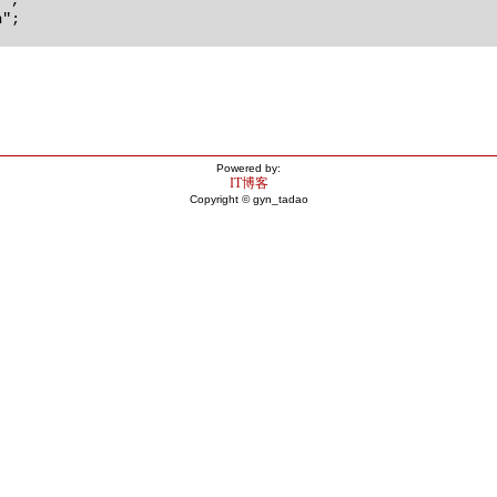
";
Powered by:
IT博客
Copyright © gyn_tadao