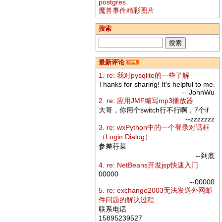
postgres
魔兽事件精彩图片
搜索
最新评论
1. re: 我对pysqlite的一些了解
Thanks for sharing! It's helpful to me.
-- JohnWu
2. re: 应用JMF编写mp3播放器
大哥，你用个switch行不行啊，7个if
--zzzzzzz
3. re: wxPython中的一个登录对话框
（Login Dialog）
参差荇菜
--到底
4. re: NetBeans开发jsp快速入门
00000
--00000
5. re: exchange2003无法发送外网邮
件问题的解决过程
联系电话
15895239527