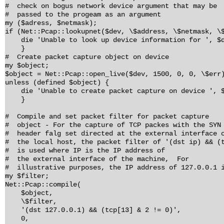
# check on bogus network device argument that may be
# passed to the progeam as an argument
my ($adress, $netmask);
if (Net::Pcap::lookupnet($dev, \$address, \$netmask, \
die 'Unable to look up device information for ', $d
}
# Create packet capture object on device
my $object;
$object = Net::Pcap::open_live($dev, 1500, 0, 0, \$err
unless (defined $object) {
die 'Unable to create packet capture on device ', $
}
# Compile and set packet filter for packet capture
# object - For the capture of TCP packes with the SYN
# header falg set directed at the external interface 
# the local host, the packet filter of '(dst ip) && (
# is used where IP is the IP address of
# the external interface of the machine, For
# illustrative purposes, the IP address of 127.0.0.1 i
my $filter;
Net::Pcap::compile(
$object,
\$filter,
'(dst 127.0.0.1) && (tcp[13] & 2 != 0)',
0,