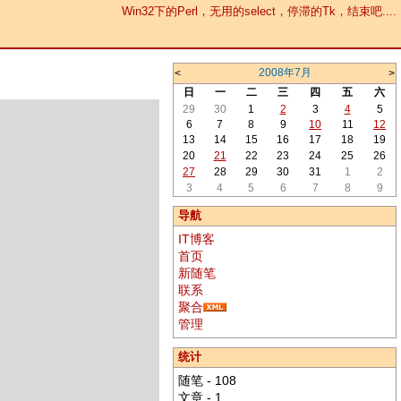
Win32下的Perl，无用的select，停滞的Tk，结束吧....
2008年7月
<
>
日
一
二
三
四
五
六
29
30
1
2
3
4
5
6
7
8
9
10
11
12
13
14
15
16
17
18
19
20
21
22
23
24
25
26
27
28
29
30
31
1
2
3
4
5
6
7
8
9
导航
IT博客
首页
新随笔
联系
聚合
管理
统计
随笔 - 108
文章 - 1