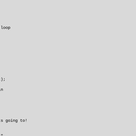
 loop
t);
in
s going to!
",