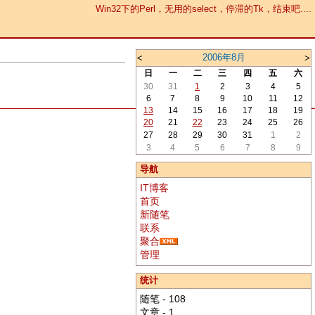
Win32下的Perl，无用的select，停滞的Tk，结束吧....
2006年8月
<
>
日
一
二
三
四
五
六
30
31
1
2
3
4
5
6
7
8
9
10
11
12
13
14
15
16
17
18
19
20
21
22
23
24
25
26
27
28
29
30
31
1
2
3
4
5
6
7
8
9
导航
IT博客
首页
新随笔
联系
聚合
管理
统计
随笔 - 108
文章 - 1