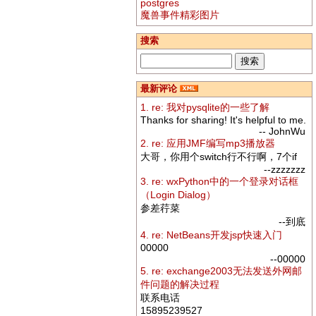
postgres
魔兽事件精彩图片
搜索
最新评论
1. re: 我对pysqlite的一些了解
Thanks for sharing! It's helpful to me.
-- JohnWu
2. re: 应用JMF编写mp3播放器
大哥，你用个switch行不行啊，7个if
--zzzzzzz
3. re: wxPython中的一个登录对话框
（Login Dialog）
参差荇菜
--到底
4. re: NetBeans开发jsp快速入门
00000
--00000
5. re: exchange2003无法发送外网邮
件问题的解决过程
联系电话
15895239527