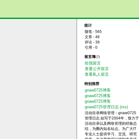
统计
随笔 - 565
文章 - 48
评论 - 39
引用 - 0
留言簿
(7)
给我留言
查看公开留言
查看私人留言
特别推荐
gnaw0725博客
gnaw0725博客
gnaw0725博客
gnaw0725管理日志
(rss)
活动目录网络管理－gnaw0725
管理日志 始写于2004年，致力于
活动目录以及网络管理的经验总
结，为圈内知名站点。为广大IT
专业人士提供学习、交流、研究