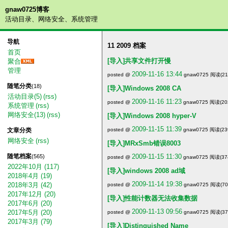
gnaw0725博客
活动目录、网络安全、系统管理
导航
11 2009 档案
首页
[导入]共享文件打开慢
聚合
管理
2009-11-16 13:44
posted @
gnaw0725 阅读(217
随笔分类
(18)
[导入]Windows 2008 CA
活动目录(5)
(rss)
2009-11-16 11:23
posted @
gnaw0725 阅读(202
系统管理
(rss)
网络安全(13)
(rss)
[导入]Windows 2008 hyper-V
2009-11-15 11:39
posted @
gnaw0725 阅读(239
文章分类
网络安全
(rss)
[导入]MRxSmb错误8003
2009-11-15 11:30
随笔档案
(565)
posted @
gnaw0725 阅读(374
2022年10月 (117)
[导入]windows 2008 ad域
2018年4月 (19)
2009-11-14 19:38
2018年3月 (42)
posted @
gnaw0725 阅读(706
2017年12月 (20)
[导入]性能计数器无法收集数据
2017年6月 (20)
2009-11-13 09:56
2017年5月 (20)
posted @
gnaw0725 阅读(377
2017年3月 (79)
[导入]Distinguished Name