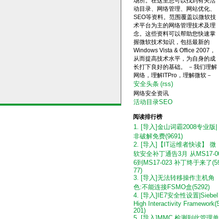
场所。在这里您可以找到有关活
动目录、网络管理、网站优化、
SEO等资料。范围覆盖以微软技
术平台为主的网络管理技术及理
念。这些资料可以帮助您快速掌
握微软技术知识，包括最新的
Windows Vista & Office 2007，
从而提高技术水平，为自身的成
长打下良好的基础。 －我们理解
网络，理解ITPro，理解微软－
安全头条
(rss)
网络安全资讯
活动目录SEO
阅读排行榜
1. [导入]金山词霸2008专业版|
非破解免费(9691)
2. [导入]【IT运维者快读】 微
软安全补丁通告3月 从MS17-0
6到MS17-023 补丁终于来了(5
77)
3. [导入]无法转移操作主机角
色:不能连接FSMO盒(5292)
4. [导入]IE7安全性设置|Siebel
High Interactivity Framework(
201)
5. [导入]MMC 检测到此管理单