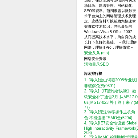
场所。在这里您可以找到有关活
动目录、网络管理、网站优化、
SEO等资料。范围覆盖以微软技
术平台为主的网络管理技术及理
念。这些资料可以帮助您快速掌
握微软技术知识，包括最新的
Windows Vista & Office 2007，
从而提高技术水平，为自身的成
长打下良好的基础。 －我们理解
网络，理解ITPro，理解微软－
安全头条
(rss)
网络安全资讯
活动目录SEO
阅读排行榜
1. [导入]金山词霸2008专业版|
非破解免费(9691)
2. [导入]【IT运维者快读】 微
软安全补丁通告3月 从MS17-0
6到MS17-023 补丁终于来了(5
77)
3. [导入]无法转移操作主机角
色:不能连接FSMO盒(5294)
4. [导入]IE7安全性设置|Siebel
High Interactivity Framework(
203)
5. [导入]MMC 检测到此管理单