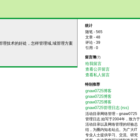
统计
随笔 - 565
文章 - 48
评论 - 39
域管理技术的好处，怎样管理域,域管理方案
引用 - 0
留言簿
(7)
给我留言
查看公开留言
查看私人留言
特别推荐
gnaw0725博客
gnaw0725博客
gnaw0725博客
gnaw0725管理日志
(rss)
活动目录网络管理－gnaw0725
管理日志 始写于2004年，致力于
活动目录以及网络管理的经验总
结，为圈内知名站点。为广大IT
专业人士提供学习、交流、研究