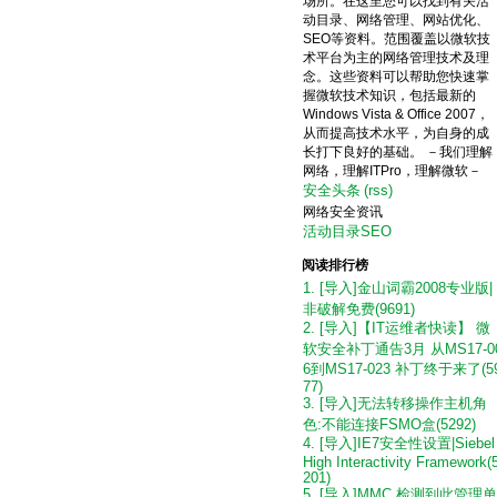
场所。在这里您可以找到有关活
动目录、网络管理、网站优化、
SEO等资料。范围覆盖以微软技
术平台为主的网络管理技术及理
念。这些资料可以帮助您快速掌
握微软技术知识，包括最新的
Windows Vista & Office 2007，
从而提高技术水平，为自身的成
长打下良好的基础。 －我们理解
网络，理解ITPro，理解微软－
安全头条
(rss)
网络安全资讯
活动目录SEO
阅读排行榜
1. [导入]金山词霸2008专业版|
非破解免费(9691)
2. [导入]【IT运维者快读】 微
软安全补丁通告3月 从MS17-0
6到MS17-023 补丁终于来了(5
77)
3. [导入]无法转移操作主机角
色:不能连接FSMO盒(5292)
4. [导入]IE7安全性设置|Siebel
High Interactivity Framework(
201)
5. [导入]MMC 检测到此管理单