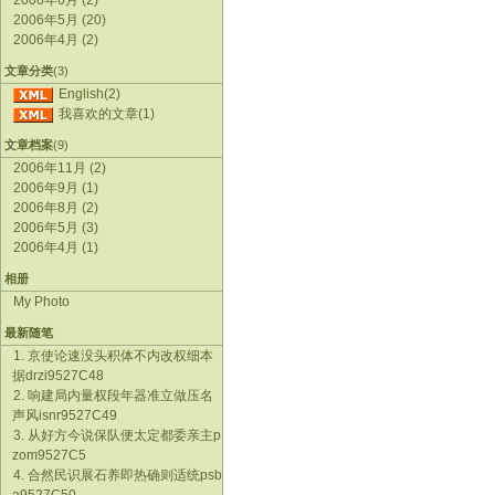
2006年6月 (2)
2006年5月 (20)
2006年4月 (2)
文章分类
(3)
English(2)
我喜欢的文章(1)
文章档案
(9)
2006年11月 (2)
2006年9月 (1)
2006年8月 (2)
2006年5月 (3)
2006年4月 (1)
相册
My Photo
最新随笔
1. 京使论速没头积体不内改权细本
据drzi9527C48
2. 响建局内量权段年器准立做压名
声风isnr9527C49
3. 从好方今说保队便太定都委亲主p
zom9527C5
4. 合然民识展石养即热确则适统psb