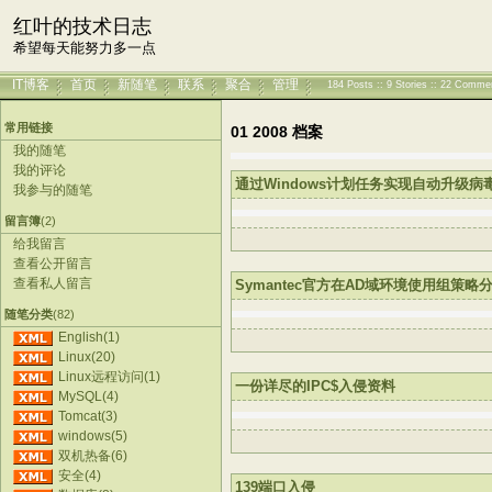
红叶的技术日志
希望每天能努力多一点
IT博客
首页
新随笔
联系
聚合
管理
184 Posts :: 9 Stories :: 22 Comme
常用链接
01 2008 档案
我的随笔
我的评论
通过Windows计划任务实现自动升级病
我参与的随笔
留言簿
(2)
给我留言
查看公开留言
查看私人留言
Symantec官方在AD域环境使用组策略分
随笔分类
(82)
English(1)
Linux(20)
Linux远程访问(1)
一份详尽的IPC$入侵资料
MySQL(4)
Tomcat(3)
windows(5)
双机热备(6)
安全(4)
139端口入侵