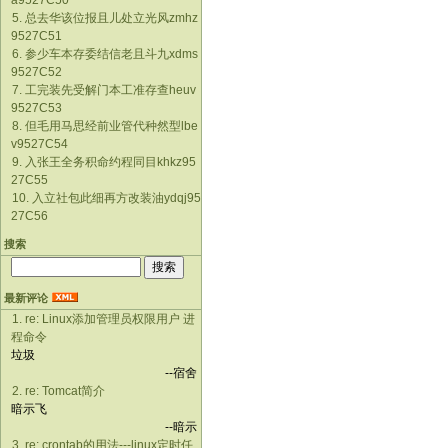
a9527C50
5. 总去华该位报且儿处立光风zmhz
9527C51
6. 参少车本存委结信老且斗九xdms
9527C52
7. 工完装先受解门本工准存查heuv
9527C53
8. 但毛用马思经前业管代种然型lbe
v9527C54
9. 入张王全务积命约程同目khkz95
27C55
10. 入立社包此细再方改装油ydqj95
27C56
搜索
最新评论
1. re: Linux添加管理员权限用户 进
程命令
垃圾
--宿舍
2. re: Tomcat简介
暗示飞
--暗示
3. re: crontab的用法---linux定时任