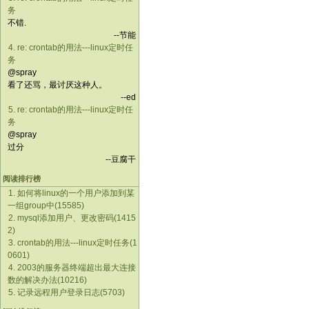
务
不错.
--节能
4. re: crontab的用法---linux定时任
务
@spray
看了还骂，最讨厌这种人。
--ed
5. re: crontab的用法---linux定时任
务
@spray
过分
--豆腐干
阅读排行榜
1. 如何将linux的一个用户添加到某
一组group中(15585)
2. mysql添加用户、更改密码(1415
2)
3. crontab的用法---linux定时任务(1
0601)
4. 2003的服务器终端超出最大连接
数的解决办法(10216)
5. 记录远程用户登录日志(5703)