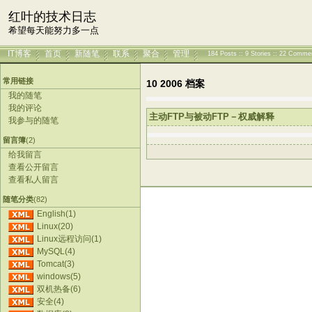
红叶的技术日志
希望每天能努力多一点
IT博客
首页
新随笔
联系
聚合
管理
184 Posts :: 9 Stories :: 22 Comme
常用链接
10 2006 档案
我的随笔
我的评论
主动FTP与被动FTP－权威解释
我参与的随笔
留言簿
(2)
给我留言
查看公开留言
查看私人留言
随笔分类
(82)
English(1)
Linux(20)
Linux远程访问(1)
MySQL(4)
Tomcat(3)
windows(5)
双机热备(6)
安全(4)