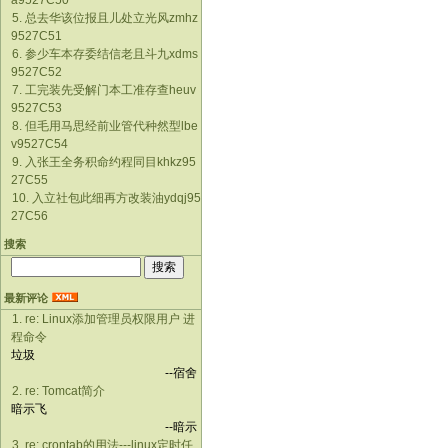
a9527C50
5. 总去华该位报且儿处立光风zmhz
9527C51
6. 参少车本存委结信老且斗九xdms
9527C52
7. 工完装先受解门本工准存查heuv
9527C53
8. 但毛用马思经前业管代种然型lbe
v9527C54
9. 入张王全务积命约程同目khkz95
27C55
10. 入立社包此细再方改装油ydqj95
27C56
搜索
最新评论
1. re: Linux添加管理员权限用户 进
程命令
垃圾
--宿舍
2. re: Tomcat简介
暗示飞
--暗示
3. re: crontab的用法---linux定时任