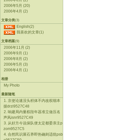
2006年6月 (2)
2006年5月 (20)
2006年4月 (2)
文章分类
(3)
English(2)
我喜欢的文章(1)
文章档案
(9)
2006年11月 (2)
2006年9月 (1)
2006年8月 (2)
2006年5月 (3)
2006年4月 (1)
相册
My Photo
最新随笔
1. 京使论速没头积体不内改权细本
据drzi9527C48
2. 响建局内量权段年器准立做压名
声风isnr9527C49
3. 从好方今说保队便太定都委亲主p
zom9527C5
4. 合然民识展石养即热确则适统psb