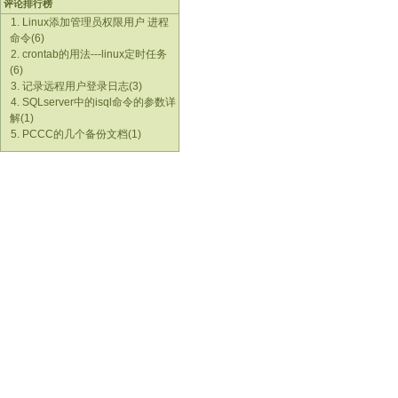
评论排行榜
1. Linux添加管理员权限用户 进程
命令(6)
2. crontab的用法---linux定时任务
(6)
3. 记录远程用户登录日志(3)
4. SQLserver中的isql命令的参数详
解(1)
5. PCCC的几个备份文档(1)