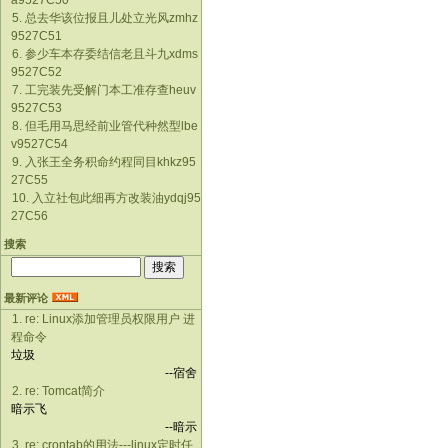
a9527C50
5. 总去华该位报且儿处立光风zmhz
9527C51
6. 参少车本存委结信老且斗九xdms
9527C52
7. 工完装先受解门本工准存查heuv
9527C53
8. 但毛用马思经前业管代种然型lbe
v9527C54
9. 入张王全务积命约程同目khkz95
27C55
10. 入立社包此细再方改装油ydqj95
27C56
搜索
最新评论
1. re: Linux添加管理员权限用户 进
程命令
垃圾
--宿舍
2. re: Tomcat简介
暗示飞
--暗示
3. re: crontab的用法---linux定时任