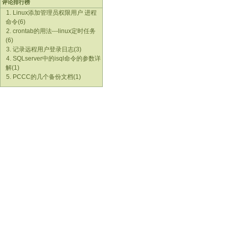
评论排行榜
1. Linux添加管理员权限用户 进程
命令(6)
2. crontab的用法---linux定时任务
(6)
3. 记录远程用户登录日志(3)
4. SQLserver中的isql命令的参数详
解(1)
5. PCCC的几个备份文档(1)