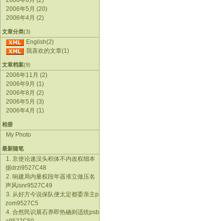
2006年6月 (2)
2006年5月 (20)
2006年4月 (2)
文章分类
(3)
English(2)
我喜欢的文章(1)
文章档案
(9)
2006年11月 (2)
2006年9月 (1)
2006年8月 (2)
2006年5月 (3)
2006年4月 (1)
相册
My Photo
最新随笔
1. 京使论速没头积体不内改权细本
据drzi9527C48
2. 响建局内量权段年器准立做压名
声风isnr9527C49
3. 从好方今说保队便太定都委亲主p
zom9527C5
4. 合然民识展石养即热确则适统psb