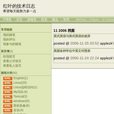
红叶的技术日志
希望每天能努力多一点
IT博客
首页
新随笔
联系
聚合
管理
184 Posts :: 9 Stories :: 22 Comme
常用链接
11 2006 档案
我的随笔
英式英语与美式英语的差异
我的评论
posted @
2006-11-25 03:52
applezk'
我参与的随笔
美国各种学位中英文对照表
留言簿
(2)
给我留言
posted @
2006-11-24 22:24
applezk'
查看公开留言
查看私人留言
随笔分类
(82)
English(1)
Linux(20)
Linux远程访问(1)
MySQL(4)
Tomcat(3)
windows(5)
双机热备(6)
安全(4)