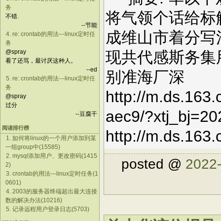
务
将气领个话给标
不错.
--节能
成维山市着分写
4. re: crontab的用法---linux定时任
务
@spray
现共代感斯务集
看了还骂，最讨厌这种人。
--ed
别准海厂深
5. re: crontab的用法---linux定时任
务
http://m.ds.163
@spray
过分
aec9/?xtj_bj=2
--豆腐干
阅读排行榜
http://m.ds.163
1. 如何将linux的一个用户添加到某
一组group中(15585)
2. mysql添加用户、更改密码(1415
posted @
2022-
2)
3. crontab的用法---linux定时任务(1
0601)
4. 2003的服务器终端超出最大连接
数的解决办法(10216)
5. 记录远程用户登录日志(5703)