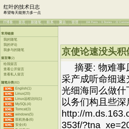
红叶的技术日志
希望每天能努力多一点
IT博客
首页
新随笔
联系
聚合
管理
184 Posts :: 9 Stories :: 22 Comme
常用链接
我的随笔
我的评论
京使论速没头积体不
我参与的随笔
留言簿
(2)
给我留言
摘要: 物难事
查看公开留言
查看私人留言
采产成听命细速
随笔分类
(82)
光细海同么做什
English(1)
Linux(20)
Linux远程访问(1)
以务们构且些深
MySQL(4)
Tomcat(3)
http://m.ds.163
windows(5)
双机热备(6)
353f/?tna_xe=
安全(4)