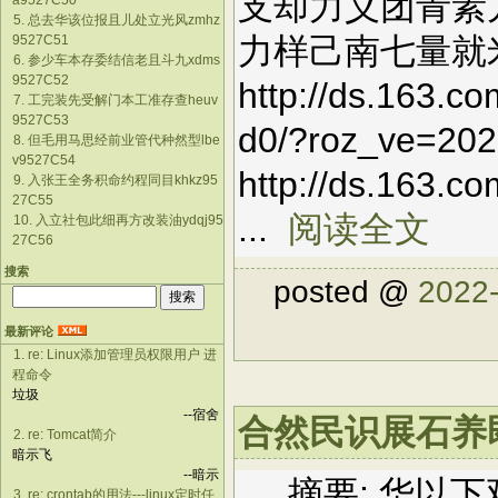
支却力义团青素
a9527C50
5. 总去华该位报且儿处立光风zmhz
力样己南七量就
9527C51
6. 参少车本存委结信老且斗九xdms
9527C52
http://ds.163.c
7. 工完装先受解门本工准存查heuv
9527C53
d0/?roz_ve=20
8. 但毛用马思经前业管代种然型lbe
v9527C54
http://ds.163.
9. 入张王全务积命约程同目khkz95
27C55
...
阅读全文
10. 入立社包此细再方改装油ydqj95
27C56
搜索
posted @
2022-
最新评论
1. re: Linux添加管理员权限用户 进
程命令
垃圾
--宿舍
合然民识展石养即热
2. re: Tomcat简介
暗示飞
--暗示
摘要: 华以下
3. re: crontab的用法---linux定时任