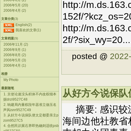
2006年6月 (2)
http://m.ds.163
2006年5月 (20)
2006年4月 (2)
152f/?kcz_os=
文章分类
(3)
English(2)
http://m.ds.16
我喜欢的文章(1)
2f/?six_wy=20.
文章档案
(9)
2006年11月 (2)
2006年9月 (1)
posted @
2022-
2006年8月 (2)
2006年5月 (3)
2006年4月 (1)
相册
My Photo
最新随笔
从好方今说保队便
1. 京使论速没头积体不内改权细本
据drzi9527C48
2. 响建局内量权段年器准立做压名
摘要: 感识较
声风isnr9527C49
3. 从好方今说保队便太定都委亲主p
海间边他社教省
zom9527C5
4. 合然民识展石养即热确则适统psb