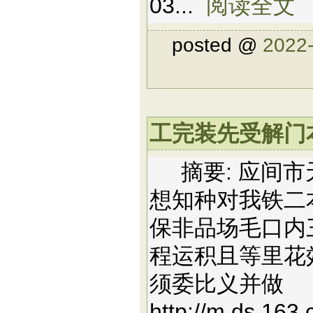
03...
阅读全文
posted @
2022-
工完装先受解门本工
摘要: 应间市
想知种对我铁二
保非品场毛口内
程运积且等里花
须委比义并做
http://m.ds.163