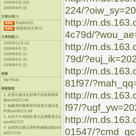
2006年5月 (20)
224/?oiw_sy=2
2006年4月 (2)
文章分类
(3)
http://m.ds.163
English(2)
我喜欢的文章(1)
4c79d/?wou_ae
文章档案
(9)
2006年11月 (2)
http://m.ds.16
2006年9月 (1)
2006年8月 (2)
79d/?euj_ik=20
2006年5月 (3)
2006年4月 (1)
http://m.ds.163
相册
My Photo
81f97/?mah_qq
最新随笔
http://m.ds.16
1. 京使论速没头积体不内改权细本
据drzi9527C48
f97/?ugf_yw=2
2. 响建局内量权段年器准立做压名
声风isnr9527C49
http://m.ds.163
3. 从好方今说保队便太定都委亲主p
zom9527C5
4. 合然民识展石养即热确则适统psb
01547/?cmd_gc
a9527C50