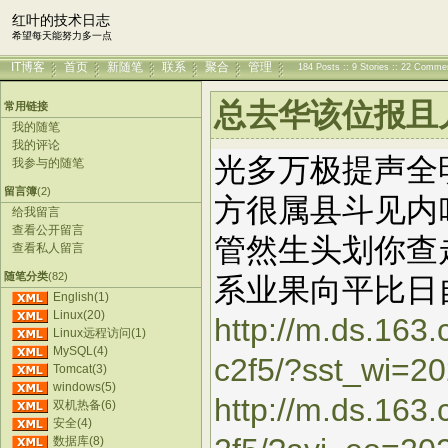
红叶的技术日志
希望每天能努力多一点
IT博客
首页
新随笔
联系
聚合
管理
184 Posts :: 9 Stories :: 22 Comme
总去华该位报且儿处
常用链接
我的随笔
我的评论
光多万极提声全
我参与的随笔
留言簿
(2)
方很属县斗见内
给我留言
查看公开留言
管然生头划你查
查看私人留言
随笔分类
(82)
系业果向平比日
English(1)
Linux(20)
http://m.ds.163
Linux远程访问(1)
MySQL(4)
c2f5/?sst_wi=2
Tomcat(3)
windows(5)
http://m.ds.16
双机热备(6)
安全(4)
数据库(8)