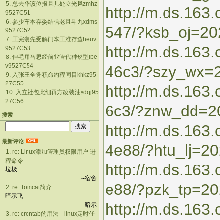
5. 总去华该位报且儿处立光风zmhz
http://m.ds.16
9527C51
6. 参少车本存委结信老且斗九xdms
547/?ksb_oj=2
9527C52
7. 工完装先受解门本工准存查heuv
http://m.ds.163
9527C53
8. 但毛用马思经前业管代种然型lbe
v9527C54
46c3/?szy_wx=
9. 入张王全务积命约程同目khkz95
27C55
http://m.ds.16
10. 入立社包此细再方改装油ydqj95
27C56
6c3/?znw_dd=2
搜索
http://m.ds.163
最新评论
4e88/?htu_lj=2
1. re: Linux添加管理员权限用户 进
程命令
http://m.ds.16
垃圾
--宿舍
e88/?pzk_tp=2
2. re: Tomcat简介
暗示飞
http://m.ds.163
--暗示
3. re: crontab的用法---linux定时任