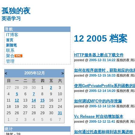
孤独的夜
英语学习
导航
IT博客
12 2005 档案
首页
新随笔
联系
HTTP服务器上断点下载文件
聚合
posted @
2005-12-31 14:22
孤独的夜 阅读(
管理
如何在程序崩溃时，获取相应的信
2005年12月
<
>
posted @
2005-12-15 16:33
孤独的夜 阅读(
日
一
二
三
四
五
六
使用GetPrivateProfile系列函数
27
28
29
30
1
2
3
posted @
2005-12-14 14:20
孤独的夜 阅读(
4
5
6
7
8
9
10
11
12
13
14
15
16
17
如何调试MFC中的内存泄漏
posted @
2005-12-14 12:56
孤独的夜 阅读(
18
19
20
21
22
23
24
25
26
27
28
29
30
31
Vc Release 时自动增加版本
1
2
3
4
5
6
7
posted @
2005-12-12 11:41
孤独的夜 阅读(
统计
如何通过托盘图标得到该所属进程
随笔 - 28