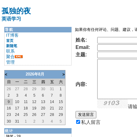
孤独的夜
英语学习
如果你有任何评论、问题、建议，请
导航
IT博客
姓名:
首页
新随笔
Email:
联系
主题:
聚合
管理
2026年8月
<
>
日
一
二
三
四
五
六
内容:
26
27
28
29
30
31
1
2
3
4
5
6
7
8
9
10
11
12
13
14
15
请输
16
17
18
19
20
21
22
23
24
25
26
27
28
29
30
31
1
2
3
4
5
私人留言
统计
随笔 - 28