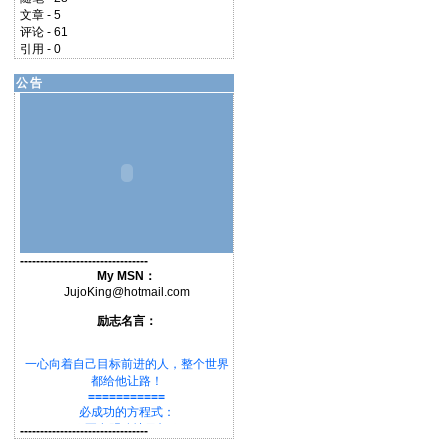
文章 - 5
评论 - 61
引用 - 0
公告
--------------------------------
My MSN：
JujoKing@hotmail.com
励志名言：
一心向着自己目标前进的人，整个世界
都给他让路！
===========
必成功的方程式：
★要有明确地目标★
--------------------------------
★要有详细的计划★