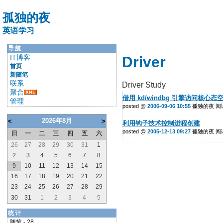
孤独的夜
英语学习
导航
IT博客
Driver
首页
新随笔
联系
Driver Study
聚合
借用 kd/windbg 引擎访问核心态空
管理
posted @
2006-09-06 10:55
孤独的夜 阅读(
2026年8月
<
>
利用钩子技术控制进程创建
posted @
2005-12-13 09:27
孤独的夜 阅读(
日
一
二
三
四
五
六
26
27
28
29
30
31
1
2
3
4
5
6
7
8
9
10
11
12
13
14
15
16
17
18
19
20
21
22
23
24
25
26
27
28
29
30
31
1
2
3
4
5
统计
随笔 - 28