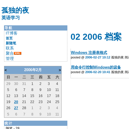
孤独的夜
英语学习
导航
IT博客
02 2006 档案
首页
新随笔
联系
Windows 注册表格式
聚合
posted @
2006-02-27 10:12
孤独的夜 阅读(
管理
用命令行控制Windows的设备
2006年2月
<
>
posted @
2006-02-20 10:41
孤独的夜 阅读(
日
一
二
三
四
五
六
29
30
31
1
2
3
4
5
6
7
8
9
10
11
12
13
14
15
16
17
18
19
20
21
22
23
24
25
26
27
28
1
2
3
4
5
6
7
8
9
10
11
统计
随笔 - 28