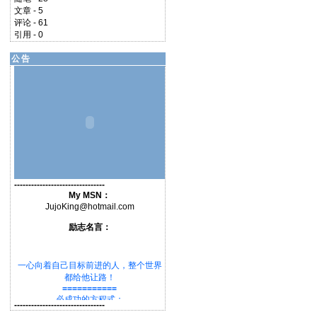
文章 - 5
评论 - 61
引用 - 0
公告
--------------------------------
My MSN：
JujoKing@hotmail.com
励志名言：
一心向着自己目标前进的人，整个世界
都给他让路！
===========
必成功的方程式：
--------------------------------
★要有明确地目标★