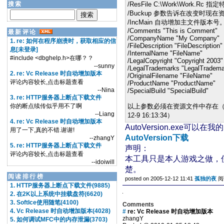
搜索
/
ResFile C:\Work\W
/
Buckup 参数告诉在改变时现
/IncMain 自动增加主文件版本号
/
Comments
"
This is Comment
"
最新评论
/
CompanyName
"
My Company
"
1. re: 如何在程序崩溃时，获取相应的信
/
FileDescription
"
FileDescription
"
息[未登录]
/
InternalName
"
FileName
"
#include <dbghelp.h>在哪？？
/
LegalCopyright
"
Copyright 2003
"
--sunny
/
LegalTrademarks
"
LegalTradema
2. re: Vc Release 时自动增加版本
/
OriginalFilename
"
FileName
"
评论内容较长,点击标题查看
/
ProductName
"
ProductName
"
--Nina
/
SpecialBuild
"
SpecialBuild
"
3. re: HTTP服务器上断点下载文件
你的断点续传似乎用不了啊
以上参数必须在资源文件中存在（除了Co
--Liang
12
-
9
16
:
13
:
34
）
4. re: Vc Release 时自动增加版本
AutoVersion.exe可以在我
用了一下,真的不错.谢谢!
AutoVersion下载
--zhangY
5. re: HTTP服务器上断点下载文件
声明：
评论内容较长,点击标题查看
本工具只是本人游戏之做，
--idoiwill
楚。
阅读排行榜
posted on 2005-12-12 11:41
孤独的夜
阅读
1. HTTP服务器上断点下载文件(9885)
2. 在2K以上系统中挂载盘符(6620)
3. SoftIce使用随笔(4100)
Comments
4. Vc Release 时自动增加版本(4028)
#
re: Vc Release 时自动增加版本
zhangY
5. 如何调试MFC中的内存泄漏(3703)