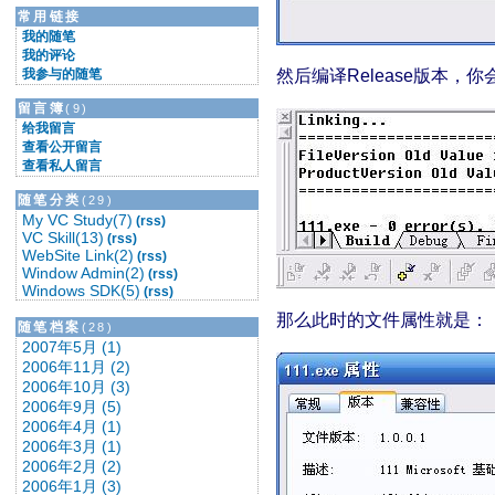
必成功的方程式：
常用链接
★要有明确地目标★
我的随笔
★要有详细的计划★
我的评论
★要立刻采取行动★
我参与的随笔
然后编译Release版本，
★要修正你的行动★
★要坚决坚持到底★
留言簿
(9)
===========
给我留言
查看公开留言
改变能改变的，接受不能改变的。
查看私人留言
===========
随笔分类
(29)
My VC Study(7)
(rss)
VC Skill(13)
(rss)
WebSite Link(2)
(rss)
Window Admin(2)
(rss)
Windows SDK(5)
(rss)
那么此时的文件属性就是：
随笔档案
(28)
2007年5月 (1)
2006年11月 (2)
2006年10月 (3)
2006年9月 (5)
2006年4月 (1)
2006年3月 (1)
2006年2月 (2)
2006年1月 (3)