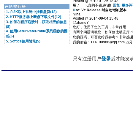
Posted @ 2010-01-25 18:48
用了一下,真的不错.谢谢!
回复
更多评
评论排行榜
#
re: Vc Release 时自动增加版本
1. 在2K以上系统中挂载盘符(18)
Nina
2. HTTP服务器上断点下载文件(12)
Posted @ 2014-09-04 15:48
3. 如何在程序崩溃时，获取相应的信息
@zhangY
(8)
您好，使用了您的工具，非常好用！
4. 使用GetPrivateProfile系列函数的困
有两个问题请教您：如何修改动态库.d
惑(6)
您的源码，可否发给我参考？非常感
5. SoftIce使用随笔(5)
我的邮箱：114190988@qq.com 
只有注册用户
登录
后才能发