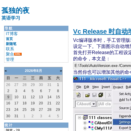
孤独的夜
英语学习
导航
Vc Release 时
IT博客
首页
Vc编译版本时，手工管理
新随笔
设定一下。下面图示自动增加R
联系
首先打开Release的工程设定，
聚合
的命令，本文是：
管理
E:\Tools\AutoVersion.exe
/
Comm
2026年8月
<
>
当然你也可以增加其他的命
日
一
二
三
四
五
六
26
27
28
29
30
31
1
2
3
4
5
6
7
8
9
10
11
12
13
14
15
16
17
18
19
20
21
22
23
24
25
26
27
28
29
30
31
1
2
3
4
5
统计
随笔 - 28