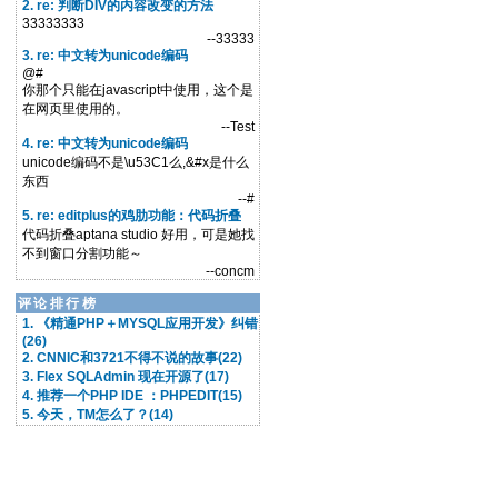
2. re: 判断DIV的内容改变的方法
33333333
--33333
3. re: 中文转为unicode编码
@#
你那个只能在javascript中使用，这个是
在网页里使用的。
--Test
4. re: 中文转为unicode编码
unicode编码不是\u53C1么,&#x是什么
东西
--#
5. re: editplus的鸡肋功能：代码折叠
代码折叠aptana studio 好用，可是她找
不到窗口分割功能～
--concm
评论排行榜
1. 《精通PHP＋MYSQL应用开发》纠错
(26)
2. CNNIC和3721不得不说的故事(22)
3. Flex SQLAdmin 现在开源了(17)
4. 推荐一个PHP IDE ：PHPEDIT(15)
5. 今天，TM怎么了？(14)