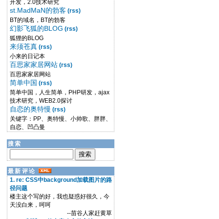
开发，2.0技术研究
st.MadMaN的勃客
(rss)
BT的域名，BT的勃客
幻影飞狐的BLOG
(rss)
狐狸的BLOG
来须苍真
(rss)
小来的日记本
百思家家居网站
(rss)
百思家家居网站
简单中国
(rss)
简单中国，人生简单，PHP研发，ajax
技术研究，WEB2.0探讨
自恋的奥特慢
(rss)
关键字：PP、奥特慢、小帅歌、胖胖、
自恋、凹凸曼
搜索
最新评论
1. re: CSS中background加载图片的路
径问题
楼主这个写的好，我也疑惑好很久，今
天没白来，呵呵
--苗谷人家赶黄草