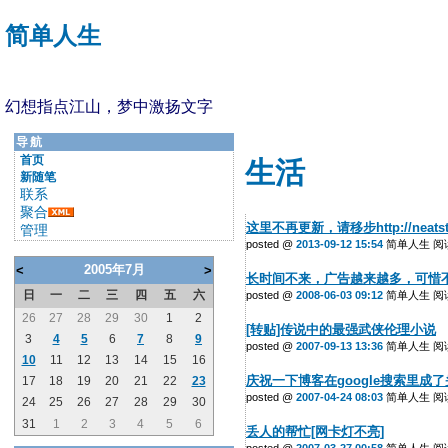
简单人生
幻想指点江山，梦中激扬文字
导航
首页
生活
新随笔
联系
聚合
这里不再更新，请移步http://neatst
管理
posted @
2013-09-12 15:54
简单人生 阅读(
2005年7月
<
>
长时间不来，广告越来越多，可惜
日
一
二
三
四
五
六
posted @
2008-06-03 09:12
简单人生 阅读(
26
27
28
29
30
1
2
[转贴]传说中的最强武侠伦理小说
3
4
5
6
7
8
9
posted @
2007-09-13 13:36
简单人生 阅读(
10
11
12
13
14
15
16
庆祝一下博客在google搜索里成
17
18
19
20
21
22
23
posted @
2007-04-24 08:03
简单人生 阅读(
24
25
26
27
28
29
30
31
1
2
3
4
5
6
丢人的帮忙[网卡灯不亮]