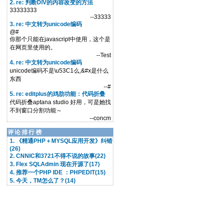
2. re: 判断DIV的内容改变的方法
33333333
--33333
3. re: 中文转为unicode编码
@#
你那个只能在javascript中使用，这个是
在网页里使用的。
--Test
4. re: 中文转为unicode编码
unicode编码不是\u53C1么,&#x是什么
东西
--#
5. re: editplus的鸡肋功能：代码折叠
代码折叠aptana studio 好用，可是她找
不到窗口分割功能～
--concm
评论排行榜
1. 《精通PHP＋MYSQL应用开发》纠错
(26)
2. CNNIC和3721不得不说的故事(22)
3. Flex SQLAdmin 现在开源了(17)
4. 推荐一个PHP IDE ：PHPEDIT(15)
5. 今天，TM怎么了？(14)