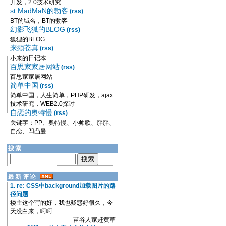
开发，2.0技术研究
st.MadMaN的勃客
(rss)
BT的域名，BT的勃客
幻影飞狐的BLOG
(rss)
狐狸的BLOG
来须苍真
(rss)
小来的日记本
百思家家居网站
(rss)
百思家家居网站
简单中国
(rss)
简单中国，人生简单，PHP研发，ajax
技术研究，WEB2.0探讨
自恋的奥特慢
(rss)
关键字：PP、奥特慢、小帅歌、胖胖、
自恋、凹凸曼
搜索
最新评论
1. re: CSS中background加载图片的路
径问题
楼主这个写的好，我也疑惑好很久，今
天没白来，呵呵
--苗谷人家赶黄草