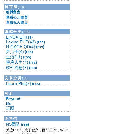
留言簿
(19)
给我留言
查看公开留言
查看私人留言
随笔分类
(74)
LINUX(1)
(rss)
Loving PHP(42)
(rss)
N-GAGE QD(4)
(rss)
烂点子(4)
(rss)
生活(11)
(rss)
程序人生(4)
(rss)
软件消息(8)
(rss)
文章分类
(2)
Learn Php(2)
(rss)
相册
Beyond
life
玩图
友逹們
NS团队
(rss)
关注PHP，关于程序，团队工作，WEB