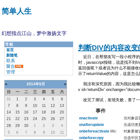
简单人生
幻想指点江山，梦中激扬文字
导航
判断DIV的内容改变
首页
新随笔
近日，在帮朋友写一段小程序的时候，用到了if
联系
时，javascript报错，说是找不到
聚合
返回值呢？或者说为什么不能接收值呢？于是我用d
管理
示了returnValue的内容，这是怎
我没有深究原因，因为我比较懒，于
2014年9月
<
>
v id='returnDiv' onchange="doc
日
一
二
三
四
五
六
31
1
2
3
4
5
6
改完了测试，发现失败，查了一下D
7
8
9
10
11
12
13
事件
14
15
16
17
18
19
20
onactivate
当
对象
设
21
22
23
24
25
26
27
onafterupdate
当成功更
28
29
30
1
2
3
4
onbeforeactivate
对象
要被
5
6
7
8
9
10
11
onbeforecopy
当选中区