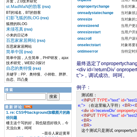
onpaste
当用户粘
开发，2.0技术研究
st.MadMaN的勃客
onpropertychange
当在对象
(rss)
BT的域名，BT的勃客
onreadystatechange
当
对象
状
幻影飞狐的BLOG
(rss)
onresize
当
对象
的
狐狸的BLOG
onresizeend
当用户更
来须苍真
(rss)
onresizestart
当用户开
小来的日记本
onscroll
当用户滚
百思家家居网站
(rss)
onselectstart
对象
将要
百思家家居网站
简单中国
ontimeerror
当特定时
(rss)
简单中国，人生简单，PHP研发，ajax
技术研究，WEB2.0探讨
最终选定了onpropertych
自恋的奥特慢
(rss)
<div id='returnDiv' onprope
关键字：PP、奥特慢、小帅歌、胖胖、
t;">，调试成功。呵呵。
自恋、凹凸曼
例子：
搜索
测试框：
<
INPUT
TYPE
="text"
id
="test1
e;"
>
（在这里输入字符）
<
BR
><
最新评论
<
div
id
='receiveDiv'
onproperty
1. re: CSS中background加载图片的路
<
INPUT
TYPE
="text"
id
="test2
径问题
<
BR
>
楼主这个写的好，我也疑惑好很久，今
<
BR
>
天没白来，呵呵
这个测试只是测试 onpropertyc
--苗谷人家赶黄草