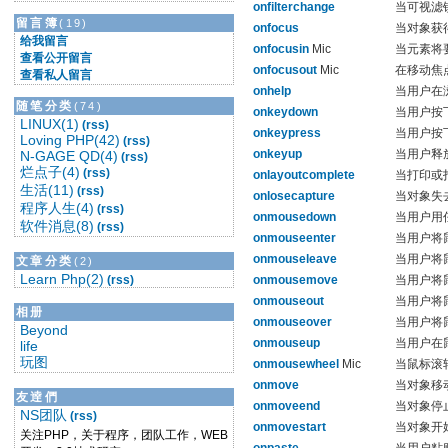
onfilterchange
当可视滤
留言簿
(19)
onfocus
当
对象
获
给我留言
onfocusin
当元素将
查看公开留言
onfocusout
在移动焦
查看私人留言
onhelp
当用户在
随笔分类
(74)
onkeydown
当用户按
LINUX(1)
(rss)
onkeypress
当用户按
Loving PHP(42)
(rss)
onkeyup
当用户释
N-GAGE QD(4)
(rss)
烂点子(4)
(rss)
onlayoutcomplete
当打印或
生活(11)
(rss)
onlosecapture
当
对象
失
程序人生(4)
(rss)
onmousedown
当用户用
软件消息(8)
(rss)
onmouseenter
当用户将
onmouseleave
当用户将
文章分类
(2)
Learn Php(2)
(rss)
onmousemove
当用户将
onmouseout
当用户将
相册
onmouseover
当用户将
Beyond
onmouseup
当用户在
life
玩图
onmousewheel
当鼠标滚
onmove
当
对象
移
友逹們
onmoveend
当
对象
停
NS团队
(rss)
onmovestart
当
对象
开
关注PHP，关于程序，团队工作，WEB