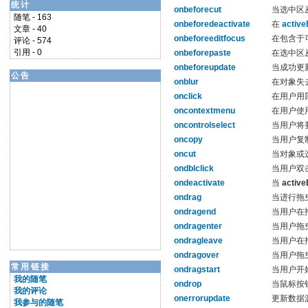
统计
onbeforecut
当选中区
随笔 - 163
onbeforedeactivate
在
active
文章 - 40
onbeforeeditfocus
在包含于
评论 - 574
引用 - 0
onbeforepaste
在选中区
onbeforeupdate
当成功更
公告
onblur
在
对象
失
onclick
在用户用
oncontextmenu
在用户使
oncontrolselect
当用户将
oncopy
当用户复
oncut
当
对象
或
ondblclick
当用户双
ondeactivate
当
active
ondrag
当进行拖
ondragend
当用户在
ondragenter
当用户拖
ondragleave
当用户在
ondragover
当用户拖
常用链接
ondragstart
当用户开
我的随笔
ondrop
当鼠标按
我的评论
onerrorupdate
更新数据
我参与的随笔