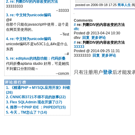
2. re: 判断DIV的内容改变的方法
posted on 2006-09-18 17:25
简单人生
阅
33333333
--33333
3. re: 中文转为unicode编码
@#
Comments
你那个只能在javascript中使用，这个是
#
re: 判断DIV的内容改变的方法
dfc
在网页里使用的。
Posted @ 2013-04-24 10:30
--Test
dfxv
回复
更多评论
4. re: 中文转为unicode编码
#
re: 判断DIV的内容改变的方法
unicode编码不是\u53C1么,&#x是什么
33333
东西
Posted @ 2014-09-25 11:31
--#
33333333
回复
更多评论
5. re: editplus的鸡肋功能：代码折叠
代码折叠aptana studio 好用，可是她找
不到窗口分割功能～
只有注册用户
登录
后才能发
--concm
评论排行榜
1. 《精通PHP＋MYSQL应用开发》纠错
(26)
2. CNNIC和3721不得不说的故事(22)
3. Flex SQLAdmin 现在开源了(17)
4. 推荐一个PHP IDE ：PHPEDIT(15)
5. 今天，TM怎么了？(14)