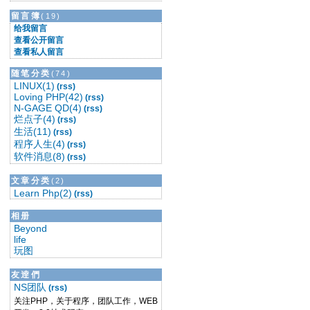
留言簿
(19)
给我留言
查看公开留言
查看私人留言
随笔分类
(74)
LINUX(1)
(rss)
Loving PHP(42)
(rss)
N-GAGE QD(4)
(rss)
烂点子(4)
(rss)
生活(11)
(rss)
程序人生(4)
(rss)
软件消息(8)
(rss)
文章分类
(2)
Learn Php(2)
(rss)
相册
Beyond
life
玩图
友逹們
NS团队
(rss)
关注PHP，关于程序，团队工作，WEB