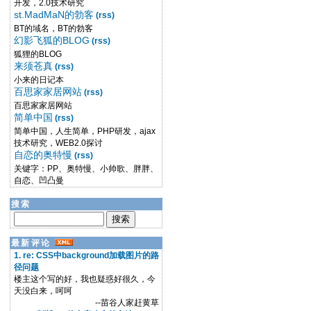
开发，2.0技术研究
st.MadMaN的勃客
(rss)
BT的域名，BT的勃客
幻影飞狐的BLOG
(rss)
狐狸的BLOG
来须苍真
(rss)
小来的日记本
百思家家居网站
(rss)
百思家家居网站
简单中国
(rss)
简单中国，人生简单，PHP研发，ajax
技术研究，WEB2.0探讨
自恋的奥特慢
(rss)
关键字：PP、奥特慢、小帅歌、胖胖、
自恋、凹凸曼
搜索
最新评论
1. re: CSS中background加载图片的路
径问题
楼主这个写的好，我也疑惑好很久，今
天没白来，呵呵
--苗谷人家赶黄草