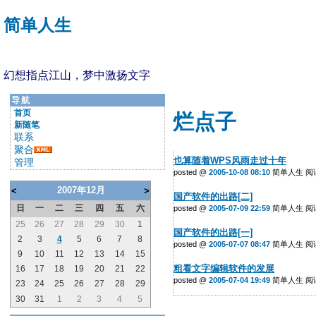
简单人生
幻想指点江山，梦中激扬文字
导航
首页
烂点子
新随笔
联系
聚合
也算随着WPS风雨走过十年
管理
posted @
2005-10-08 08:10
简单人生 阅读(
2007年12月
<
>
国产软件的出路[二]
日
一
二
三
四
五
六
posted @
2005-07-09 22:59
简单人生 阅读(
25
26
27
28
29
30
1
国产软件的出路[一]
2
3
4
5
6
7
8
posted @
2005-07-07 08:47
简单人生 阅读(
9
10
11
12
13
14
15
粗看文字编辑软件的发展
16
17
18
19
20
21
22
posted @
2005-07-04 19:49
简单人生 阅读(
23
24
25
26
27
28
29
30
31
1
2
3
4
5