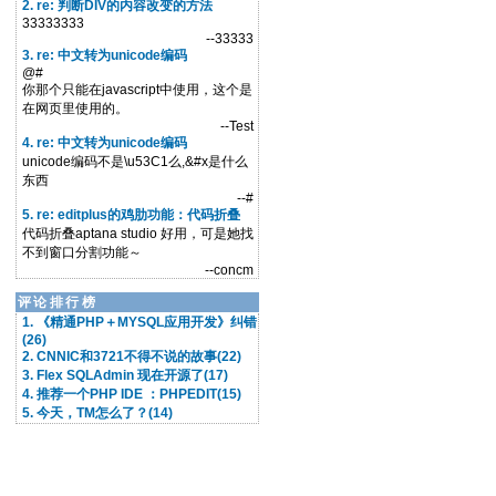
2. re: 判断DIV的内容改变的方法
33333333
--33333
3. re: 中文转为unicode编码
@#
你那个只能在javascript中使用，这个是
在网页里使用的。
--Test
4. re: 中文转为unicode编码
unicode编码不是\u53C1么,&#x是什么
东西
--#
5. re: editplus的鸡肋功能：代码折叠
代码折叠aptana studio 好用，可是她找
不到窗口分割功能～
--concm
评论排行榜
1. 《精通PHP＋MYSQL应用开发》纠错
(26)
2. CNNIC和3721不得不说的故事(22)
3. Flex SQLAdmin 现在开源了(17)
4. 推荐一个PHP IDE ：PHPEDIT(15)
5. 今天，TM怎么了？(14)