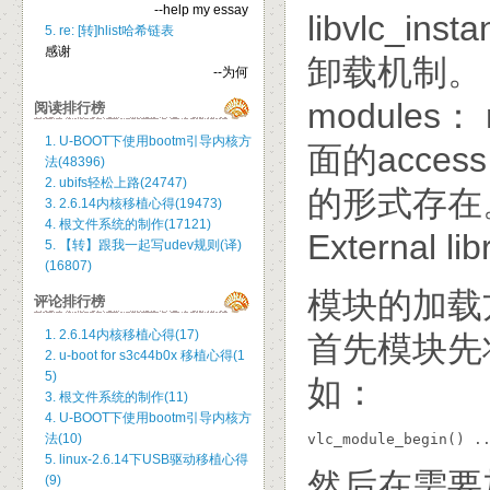
--help my essay
libvlc_i
5. re: [转]hlist哈希链表
感谢
卸载机制。
--为何
modules
阅读排行榜
1. U-BOOT下使用bootm引导内核方
面的acces
法(48396)
2. ubifs轻松上路(24747)
的形式存在
3. 2.6.14内核移植心得(19473)
4. 根文件系统的制作(17121)
External
5. 【转】跟我一起写udev规则(译)
(16807)
模块的加载
评论排行榜
1. 2.6.14内核移植心得(17)
首先模块先
2. u-boot for s3c44b0x 移植心得(1
5)
如：
3. 根文件系统的制作(11)
4. U-BOOT下使用bootm引导内核方
法(10)
vlc_module_begin() .
5. linux-2.6.14下USB驱动移植心得
然后在需要
(9)