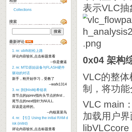
相册
表示VLC
Collections
搜索
最新评论
1. re: ubifs轻松上路
评论内容较长,点击标题查看
0x04 架构
--你是傻逼
2. re: MTD原始设备与FLASH硬件
驱动的对话
VLC的整体
新手，刚开始学习，受教了
--wafx1314
制，将功能分
3. re: [转]hlist哈希链表
首节点的pprev指向头节点的first，
尾节点的next指针为NULL.
VLC main
应该是这样的。
--内核菜菜鸟
加载用户界
4. re: 【引】Using the initial RAM d
isk (initrd)
libVLCc
评论内容较长,点击标题查看