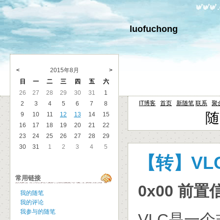
luofuchong
<
2015年8月
>
日
一
二
三
四
五
六
26
27
28
29
30
31
1
IT博客
首页
新随笔
联系
聚
2
3
4
5
6
7
8
随
9
10
11
12
13
14
15
16
17
18
19
20
21
22
23
24
25
26
27
28
29
30
31
1
2
3
4
5
【转】VL
常用链接
0x00 前置
我的随笔
我的评论
我参与的随笔
VLC是一