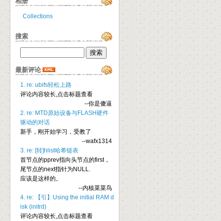
相册
Collections
搜索
最新评论
1. re: ubifs轻松上路
评论内容较长,点击标题查看
--你是傻逼
2. re: MTD原始设备与FLASH硬件
驱动的对话
新手，刚开始学习，受教了
--wafx1314
3. re: [转]hlist哈希链表
首节点的pprev指向头节点的first，
尾节点的next指针为NULL.
应该是这样的。
--内核菜菜鸟
4. re: 【引】Using the initial RAM d
isk (initrd)
评论内容较长,点击标题查看