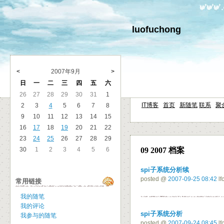
luofuchong
<
2007年9月
>
日
一
二
三
四
五
六
26
27
28
29
30
31
1
IT博客
首页
新随笔
联系
聚
2
3
4
5
6
7
8
9
10
11
12
13
14
15
16
17
18
19
20
21
22
23
24
25
26
27
28
29
30
1
2
3
4
5
6
09 2007 档案
spi子系统分析续
posted @
2007-09-25 08:42
lf
常用链接
我的随笔
我的评论
spi子系统分析
我参与的随笔
posted @
2007-09-24 08:45
lf