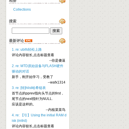
相册
Collections
搜索
最新评论
1. re: ubifs轻松上路
评论内容较长,点击标题查看
--你是傻逼
2. re: MTD原始设备与FLASH硬件
驱动的对话
新手，刚开始学习，受教了
--wafx1314
3. re: [转]hlist哈希链表
首节点的pprev指向头节点的first，
尾节点的next指针为NULL.
应该是这样的。
--内核菜菜鸟
4. re: 【引】Using the initial RAM d
isk (initrd)
评论内容较长,点击标题查看