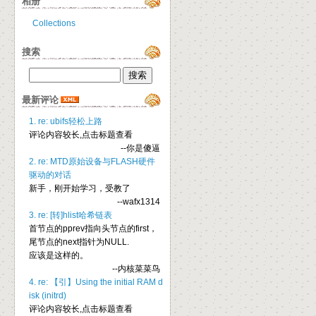
相册
Collections
搜索
最新评论
1. re: ubifs轻松上路
评论内容较长,点击标题查看
--你是傻逼
2. re: MTD原始设备与FLASH硬件
驱动的对话
新手，刚开始学习，受教了
--wafx1314
3. re: [转]hlist哈希链表
首节点的pprev指向头节点的first，
尾节点的next指针为NULL.
应该是这样的。
--内核菜菜鸟
4. re: 【引】Using the initial RAM d
isk (initrd)
评论内容较长,点击标题查看