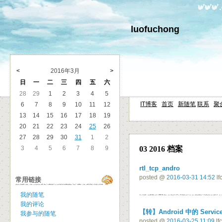
luofuchong
<
2016年3月
>
日
一
二
三
四
五
六
28
29
1
2
3
4
5
IT博客
首页
新随笔
联系
聚
6
7
8
9
10
11
12
13
14
15
16
17
18
19
20
21
22
23
24
25
26
27
28
29
30
31
1
2
3
4
5
6
7
8
9
03 2016 档案
rtl_tcp_andro
posted @
2016-03-31 14:52
lf
常用链接
我的随笔
我的评论
【转】Android 中的 Servi
我参与的随笔
posted @
2016-03-25 11:09
lf