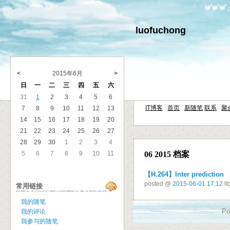
luofuchong
<
2015年6月
>
日
一
二
三
四
五
六
31
1
2
3
4
5
6
IT博客
首页
新随笔
联系
聚
7
8
9
10
11
12
13
14
15
16
17
18
19
20
21
22
23
24
25
26
27
28
29
30
1
2
3
4
5
6
7
8
9
10
11
06 2015 档案
【H.264】Inter prediction
posted @
2015-06-01 17:12
lf
常用链接
我的随笔
Po
我的评论
我参与的随笔