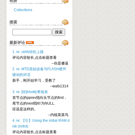
相册
Collections
搜索
最新评论
1. re: ubifs轻松上路
评论内容较长,点击标题查看
--你是傻逼
2. re: MTD原始设备与FLASH硬件
驱动的对话
新手，刚开始学习，受教了
--wafx1314
3. re: [转]hlist哈希链表
首节点的pprev指向头节点的first，
尾节点的next指针为NULL.
应该是这样的。
--内核菜菜鸟
4. re: 【引】Using the initial RAM d
isk (initrd)
评论内容较长,点击标题查看