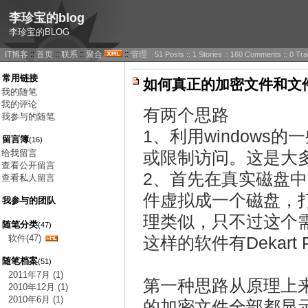
李珍宝的blog
李珍宝的BLOG
IT博客
::
首页
::
联系
::
聚合
::
管理
51 Posts :: 1 Stories :: 160 Comments :: 0 T
常用链接
如何真正的加密文件和文
我的随笔
我的评论
有两个思路
我参与的随笔
1、利用window
留言簿
(16)
给我留言
或限制访问。这是大
查看公开留言
2、首先在真实磁盘
查看私人留言
件虚拟成一个磁盘，
我参与的团队
理类似，只不过这个
随笔分类
(47)
软件(47)
这样的软件有Dekart Pri
随笔档案
(51)
2011年7月 (1)
第一种思路从原理上
2010年12月 (1)
2010年6月 (1)
的加密文件全部都显