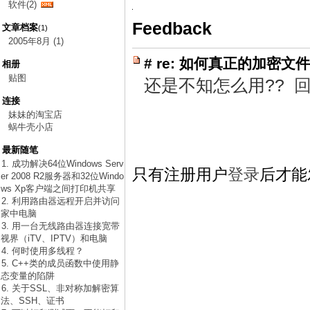
软件(2)
Feedback
文章档案
(1)
2005年8月 (1)
#
re: 如何真正的加密文
相册
贴图
还是不知怎么用??
连接
妹妹的淘宝店
蜗牛壳小店
最新随笔
1. 成功解决64位Windows Serv
只有注册用户
登录
后才能
er 2008 R2服务器和32位Windo
ws Xp客户端之间打印机共享
2. 利用路由器远程开启并访问
家中电脑
3. 用一台无线路由器连接宽带
视界（iTV、IPTV）和电脑
4. 何时使用多线程？
5. C++类的成员函数中使用静
态变量的陷阱
6. 关于SSL、非对称加解密算
法、SSH、证书