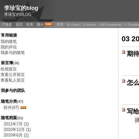
李珍宝的blog
李珍宝的BLOG
IT博客
::
首页
::
联系
::
聚合
::
管理
51 Posts :: 1 Stories :: 160 Comments :: 0 Trackb
常用链接
03 2
我的随笔
我的评论
我参与的随笔
期待
留言簿
(16)
给我留言
查看公开留言
查看私人留言
怎么
我参与的团队
随笔分类
(47)
软件(47)
写给
随笔档案
(51)
摘要
2011年7月 (1)
2010年12月 (1)
2010年6月 (1)