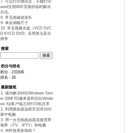
7. 可以打印测试页，不能打印
word文档和IE页面的临时解决
办法。
8. 常见电磁波波长
9. 单反画幅尺寸
10. 常见视频光盘（VCD SVC
D KVCD DVD）采用算法及分
辨率
搜索
积分与排名
积分 - 231936
排名 - 26
最新随笔
1. 成功解决64位Windows Serv
er 2008 R2服务器和32位Windo
ws Xp客户端之间打印机共享
2. 利用路由器远程开启并访问
家中电脑
3. 用一台无线路由器连接宽带
视界（iTV、IPTV）和电脑
4. 何时使用多线程？