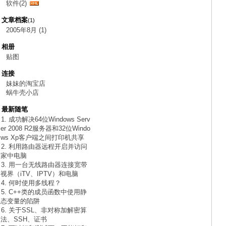
软件(2)
文章档案
(1)
2005年8月 (1)
相册
贴图
连接
妹妹的淘宝店
蜗牛壳小店
最新随笔
1. 成功解决64位Windows Serv
er 2008 R2服务器和32位Windo
ws Xp客户端之间打印机共享
2. 利用路由器远程开启并访问
家中电脑
3. 用一台无线路由器连接宽带
视界（iTV、IPTV）和电脑
4. 何时使用多线程？
5. C++类的成员函数中使用静
态变量的陷阱
6. 关于SSL、非对称加解密算
法、SSH、证书