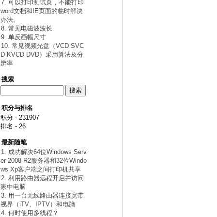
7. 可以打印测试页，不能打印
word文档和IE页面的临时解决
办法。
8. 常见电磁波波长
9. 单反画幅尺寸
10. 常见视频光盘（VCD SVC
D KVCD DVD）采用算法及分
辨率
搜索
积分与排名
积分 - 231907
排名 - 26
最新随笔
1. 成功解决64位Windows Serv
er 2008 R2服务器和32位Windo
ws Xp客户端之间打印机共享
2. 利用路由器远程开启并访问
家中电脑
3. 用一台无线路由器连接宽带
视界（iTV、IPTV）和电脑
4. 何时使用多线程？