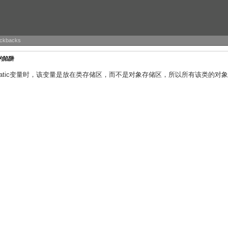
rackbacks
的陷阱
tatic变量时，该变量是放在类存储区，而不是对象存储区，所以所有该类的对