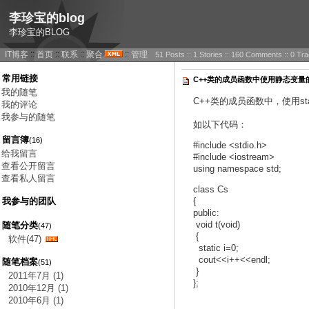
李珍宝的blog
李珍宝的BLOG
IT博客
::
首页
::
联系
::
聚合
::
管理
51 Posts :: 1 Stories :: 160 Comments :: 0 T
常用链接
C++类的成员函数中使用静态变量
我的随笔
C++类的成员函数中，使用s
我的评论
我参与的随笔
如以下代码：
留言簿
(16)
#include <stdio.h>
给我留言
#include <iostream>
查看公开留言
using namespace std;
查看私人留言
class Cs
我参与的团队
{
public:
void t(void)
随笔分类
(47)
{
软件(47)
static i=0;
cout<<i++<<endl;
随笔档案
(51)
}
2011年7月 (1)
};
2010年12月 (1)
2010年6月 (1)