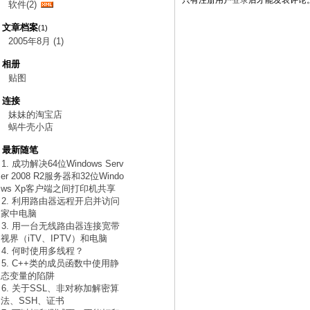
只有注册用户
登录
后才能发表评论
软件(2)
文章档案
(1)
2005年8月 (1)
相册
贴图
连接
妹妹的淘宝店
蜗牛壳小店
最新随笔
1. 成功解决64位Windows Serv
er 2008 R2服务器和32位Windo
ws Xp客户端之间打印机共享
2. 利用路由器远程开启并访问
家中电脑
3. 用一台无线路由器连接宽带
视界（iTV、IPTV）和电脑
4. 何时使用多线程？
5. C++类的成员函数中使用静
态变量的陷阱
6. 关于SSL、非对称加解密算
法、SSH、证书