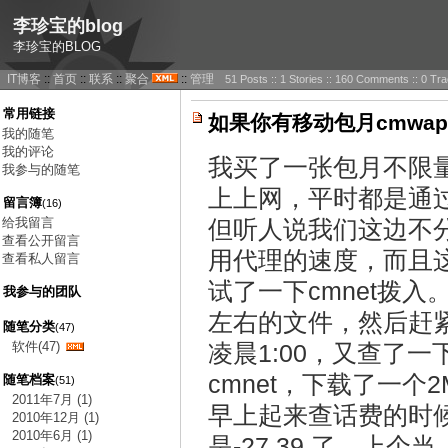
李珍宝的blog
李珍宝的BLOG
IT博客
::
首页
::
联系
::
聚合
::
管理
51 Posts :: 1 Stories :: 160 Comments :: 0 T
常用链接
如果你有移动包月cmwap
我的随笔
我的评论
我买了一张包月不限量
我参与的随笔
上上网，平时都是通过10
留言簿
(16)
给我留言
但听人说我们这边不分
查看公开留言
用代理的速度，而且
查看私人留言
试了一下cmnet拨入。
我参与的团队
左右的文件，然后赶
随笔分类
(47)
软件(47)
凌晨1:00，又查了
cmnet，下载了一个
随笔档案
(51)
2011年7月 (1)
早上起来查话费的时
2010年12月 (1)
2010年6月 (1)
是-27.39 了。上