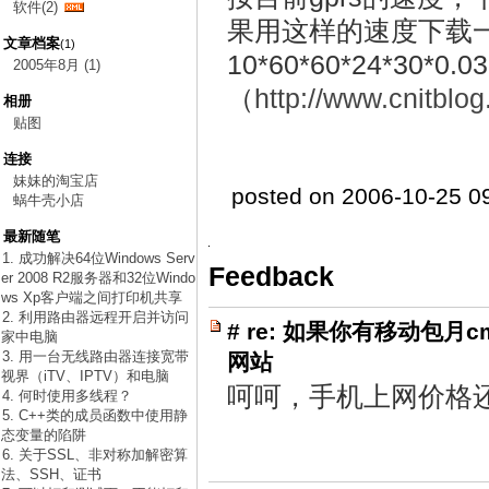
软件(2)
果用这样的速度下载
文章档案
(1)
10*60*60*24*30*
2005年8月 (1)
（
http://www.cnitblo
相册
贴图
连接
妹妹的淘宝店
posted on 2006-10-25 0
蜗牛壳小店
最新随笔
1. 成功解决64位Windows Serv
Feedback
er 2008 R2服务器和32位Windo
ws Xp客户端之间打印机共享
2. 利用路由器远程开启并访问
#
re: 如果你有移动包月c
家中电脑
3. 用一台无线路由器连接宽带
网站
视界（iTV、IPTV）和电脑
呵呵，手机上网价格
4. 何时使用多线程？
5. C++类的成员函数中使用静
态变量的陷阱
6. 关于SSL、非对称加解密算
法、SSH、证书