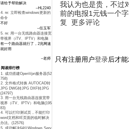
我认为也是贵，不过对比
请给予帮助解决
--HL2240
前的电报1元钱一个字
4. re: 立即检查windows更新的
命令
复
更多评论
不好
--任玉军
5. re: 用一台无线路由器连接宽
带视界（iTV、IPTV）和电脑
有一个路由器就行了，2兆网速
就好用
只有注册用户
登录
后才能
--老师
阅读排行榜
1. 成功搭建OpenVpn服务器(52
758)
2. 文件格式转换 AUTOCAD转
JPG DWG转JPG DXF转JPG
(24797)
3. 用一台无线路由器连接宽带
视界（iTV、IPTV）和电脑(195
83)
4. 可以打印测试页，不能打印
word文档和IE页面的临时解决
办法。(12576)
5. 成功解决64位Windows Serv