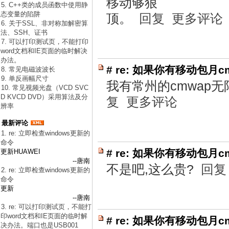
移动够狠
5. C++类的成员函数中使用静
态变量的陷阱
顶。
回复
更多评论
6. 关于SSL、非对称加解密算
法、SSH、证书
7. 可以打印测试页，不能打印
word文档和IE页面的临时解决
办法。
#
re: 如果你有移动包月c
8. 常见电磁波波长
9. 单反画幅尺寸
我有常州的cmwap无
10. 常见视频光盘（VCD SVC
D KVCD DVD）采用算法及分
复
更多评论
辨率
最新评论
1. re: 立即检查windows更新的
命令
#
re: 如果你有移动包月c
更新HUAWEI
--唐南
不是吧,这么贵?
回复
2. re: 立即检查windows更新的
命令
更新
--唐南
3. re: 可以打印测试页，不能打
印word文档和IE页面的临时解
#
re: 如果你有移动包月c
决办法。端口也是USB001