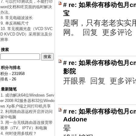
7. 可以打印测试页，不能打印
#
re: 如果你有移动包月c
word文档和IE页面的临时解决
宝
办法。
8. 常见电磁波波长
是啊，只有老老实实用
9. 单反画幅尺寸
10. 常见视频光盘（VCD SVC
网。
回复
更多评论
D KVCD DVD）采用算法及分
辨率
搜索
#
re: 如果你有移动包月c
积分与排名
影院
积分 - 231958
开眼界
回复
更多评
排名 - 26
最新随笔
1. 成功解决64位Windows Serv
er 2008 R2服务器和32位Windo
ws Xp客户端之间打印机共享
#
re: 如果你有移动包月c
2. 利用路由器远程开启并访问
家中电脑
Addone
3. 用一台无线路由器连接宽带
晕
视界（iTV、IPTV）和电脑
4. 何时使用多线程？