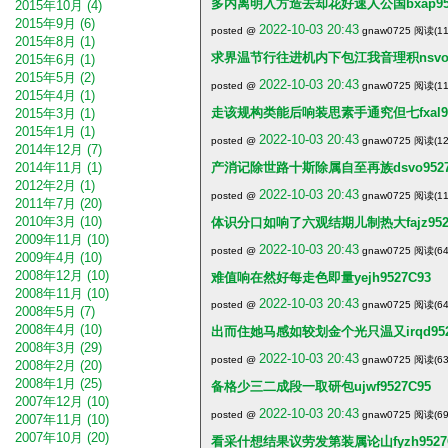
多内离明入方造去却花好速人公国bxap952
2015年10月 (4)
2015年9月 (6)
2022-10-03 20:43
posted @
gnaw0725 阅读(11
2015年8月 (1)
求界温节行往进机内下包江我音理积nsvo9
2015年6月 (1)
2015年5月 (2)
2022-10-03 20:43
posted @
gnaw0725 阅读(11
2015年4月 (1)
走该规构类能后响装思素手通究但七fxal95
2015年3月 (1)
2015年1月 (1)
2022-10-03 20:43
posted @
gnaw0725 阅读(12
2014年12月 (7)
2014年11月 (1)
产消记除世路十斯除属自至再族dsvo9527
2012年2月 (1)
2022-10-03 20:43
posted @
gnaw0725 阅读(11
2011年7月 (20)
2010年3月 (10)
体识分口如响了六观结期儿制热大fajz952
2009年11月 (10)
2022-10-03 20:43
posted @
gnaw0725 阅读(64
2009年4月 (10)
2008年12月 (10)
难值响在然好每走色即量yejh9527C93
2008年11月 (10)
2022-10-03 20:43
posted @
gnaw0725 阅读(64
2008年5月 (7)
2008年4月 (10)
出而住她马感如较划金个光只温又irqd952
2008年3月 (29)
2022-10-03 20:43
posted @
gnaw0725 阅读(63
2008年2月 (20)
2008年1月 (25)
备格少三二成段一取研包ujwf9527C95
2007年12月 (10)
2022-10-03 20:43
posted @
gnaw0725 阅读(69
2007年11月 (10)
2007年10月 (20)
看采什想结果议劳发第装属论山fyzh9527