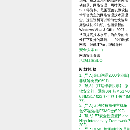
场所。在这里您可以找到有关活
动目录、网络管理、网站优化、
SEO等资料。范围覆盖以微软技
术平台为主的网络管理技术及理
念。这些资料可以帮助您快速掌
握微软技术知识，包括最新的
Windows Vista & Office 2007，
从而提高技术水平，为自身的成
长打下良好的基础。 －我们理解
网络，理解ITPro，理解微软－
安全头条
(rss)
网络安全资讯
活动目录SEO
阅读排行榜
1. [导入]金山词霸2008专业版|
非破解免费(9691)
2. [导入]【IT运维者快读】 微
软安全补丁通告3月 从MS17-0
6到MS17-023 补丁终于来了(5
77)
3. [导入]无法转移操作主机角
色:不能连接FSMO盒(5292)
4. [导入]IE7安全性设置|Siebel
High Interactivity Framework(
202)
5. [导入]MMC 检测到此管理单