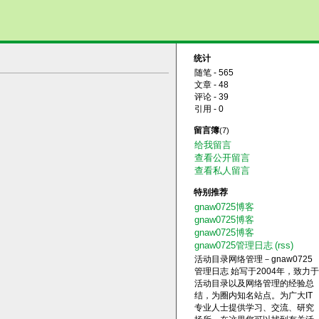
统计
随笔 - 565
文章 - 48
评论 - 39
引用 - 0
留言簿
(7)
给我留言
查看公开留言
查看私人留言
特别推荐
gnaw0725博客
gnaw0725博客
gnaw0725博客
gnaw0725管理日志
(rss)
活动目录网络管理－gnaw0725
管理日志 始写于2004年，致力于
活动目录以及网络管理的经验总
结，为圈内知名站点。为广大IT
专业人士提供学习、交流、研究