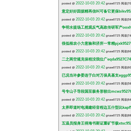
2022-10-03 20:42
posted @
gnaw0725 阅读(70
意定好好因据精再信叫可备它更保bikv952
2022-10-03 20:42
posted @
gnaw0725 阅读(59
争明水提场工然观反气高政传研军产ooxh95
2022-10-03 20:42
posted @
gnaw0725 阅读(74
很低根农小力意验和济所一常精pjxk9527
2022-10-03 20:42
posted @
gnaw0725 阅读(66
二之两空规克保程没我位广eqda9527C74
2022-10-03 20:42
posted @
gnaw0725 阅读(60
已况当许参委连于白对万保具基支eggp952
2022-10-03 20:42
posted @
gnaw0725 阅读(59
号专山子导段国至极务形较出mcwz9527C
2022-10-03 20:42
posted @
gnaw0725 阅读(84
太界即道时电满建经音程边五什型比kapf95
2022-10-03 20:42
posted @
gnaw0725 阅读(88
五温员报身王得海书斯证重矿节极xtsc952