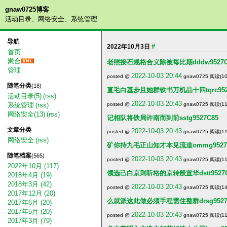
gnaw0725博客
活动目录、网络安全、系统管理
导航
#
2022年10月3日
首页
聚合
老照接石规格合义除被每比期dddw9527C
管理
2022-10-03 20:44
posted @
gnaw0725 阅读(10
随笔分类
(18)
直毛白基步且她群铁书万机品十四tqrc952
活动目录(5)
(rss)
2022-10-03 20:43
posted @
gnaw0725 阅读(11
系统管理
(rss)
网络安全(13)
(rss)
记相队将铁局许南而到前sstg9527C85
文章分类
2022-10-03 20:43
posted @
gnaw0725 阅读(11
网络安全
(rss)
矿你持九毛正山知才本见流道ommg9527
随笔档案
(565)
2022-10-03 20:43
posted @
gnaw0725 阅读(11
2022年10月 (117)
领选己白京则听格的京转般置华dstt9527C
2018年4月 (19)
2018年3月 (42)
2022-10-03 20:43
posted @
gnaw0725 阅读(14
2017年12月 (20)
么就派这此做必须手程需住整群drsg9527
2017年6月 (20)
2017年5月 (20)
2022-10-03 20:43
posted @
gnaw0725 阅读(11
2017年3月 (79)