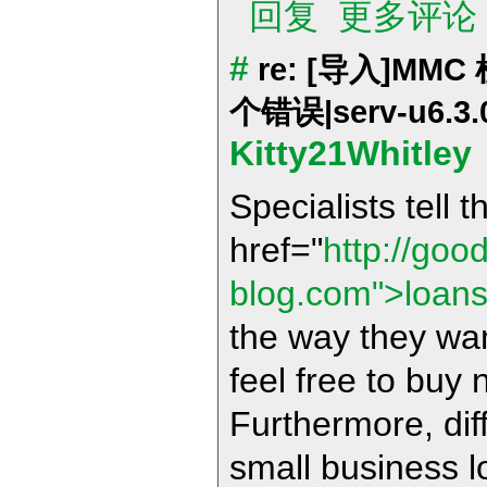
回复
更多评论
#
re: [导入]M
个错误|serv-u6.3.
Kitty21Whitley
Specialists tell t
href="
http://goo
blog.com">loan
the way they wa
feel free to buy
Furthermore, dif
small business lo