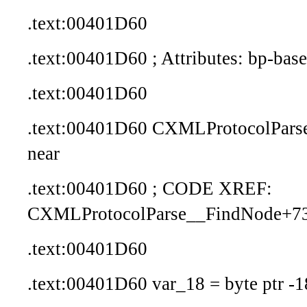
.text:00401D60
.text:00401D60 ; Attributes: bp-bas
.text:00401D60
.text:00401D60 CXMLProtocolParse
near
.text:00401D60 ; CODE XREF:
CXMLProtocolParse__FindNode+7
.text:00401D60
.text:00401D60 var_18 = byte ptr -