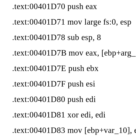
.text:00401D70 push eax
.text:00401D71 mov large fs:0, esp
.text:00401D78 sub esp, 8
.text:00401D7B mov eax, [ebp+arg_
.text:00401D7E push ebx
.text:00401D7F push esi
.text:00401D80 push edi
.text:00401D81 xor edi, edi
.text:00401D83 mov [ebp+var_10], 