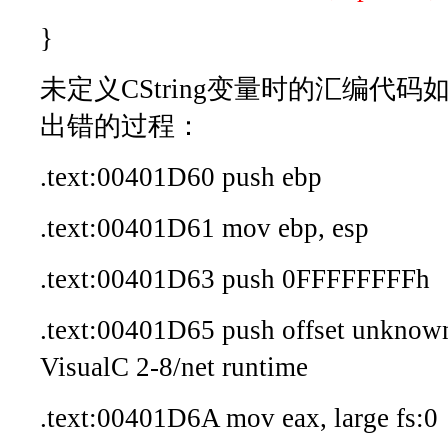
}
未定义CString变量时的汇编代
出错的过程：
.text:00401D60 push ebp
.text:00401D61 mov ebp, esp
.text:00401D63 push 0FFFFFFFFh
.text:00401D65 push offset unknow
VisualC 2-8/net runtime
.text:00401D6A mov eax, large fs:0