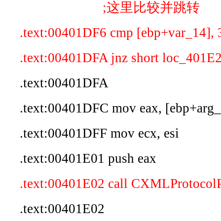
;这里比较并跳转
.text:00401DF6 cmp [ebp+var_14], 
.text:00401DFA jnz short loc_401E
.text:00401DFA
.text:00401DFC mov eax, [ebp+arg_
.text:00401DFF mov ecx, esi
.text:00401E01 push eax
.text:00401E02 call CXMLProtocol
.text:00401E02