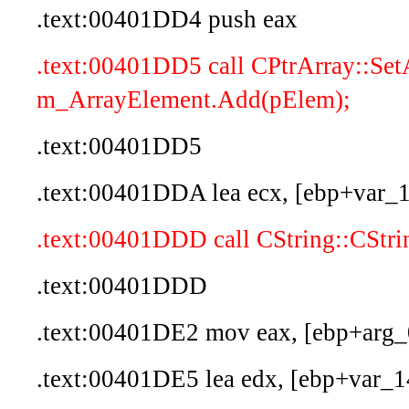
.text:00401DD4 push eax
.text:00401DD5 call CPtrArray::Set
m_ArrayElement.Add(pElem);
.text:00401DD5
.text:00401DDA lea ecx, [ebp+var_
.text:00401DDD call CString::CSt
.text:00401DDD
.text:00401DE2 mov eax, [ebp+arg_
.text:00401DE5 lea edx, [ebp+var_1