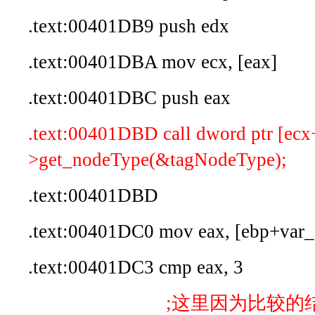
.text:00401DB9 push edx
.text:00401DBA mov ecx, [eax]
.text:00401DBC push eax
.text:00401DBD call dword ptr [ecx
>get_nodeType(&tagNodeType);
.text:00401DBD
.text:00401DC0 mov eax, [ebp+var_
.text:00401DC3 cmp eax, 3
;这里因为比较的结果不同