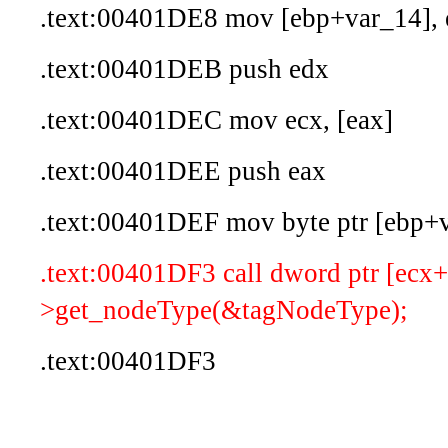
.text:00401DE8 mov [ebp+var_14], 
.text:00401DEB push edx
.text:00401DEC mov ecx, [eax]
.text:00401DEE push eax
.text:00401DEF mov byte ptr [ebp+v
.text:00401DF3 call dword ptr [ecx
>get_nodeType(&tagNodeType);
.text:00401DF3