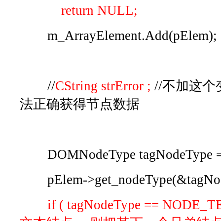
return NULL;
m_ArrayElement.Add(pElem);
//
CString strError ;
//不加这个变
法正确获得节点数据
DOMNodeType tagNodeType =
pElem->get_nodeType(&tagNod
if ( tagNodeType == NOD