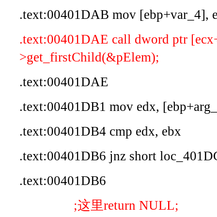
.text:00401DAB mov [ebp+var_4], 
.text:00401DAE call dword ptr [ecx
>get_firstChild(&pElem);
.text:00401DAE
.text:00401DB1 mov edx, [ebp+arg_
.text:00401DB4 cmp edx, ebx
.text:00401DB6 jnz short loc_401
.text:00401DB6
;这里return NULL;