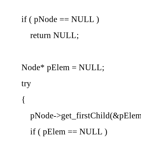
if ( pNode == NULL )
return NULL;
Node* pElem = NULL;
try
{
pNode->get_firstChild(&pElem
if ( pElem == NULL )